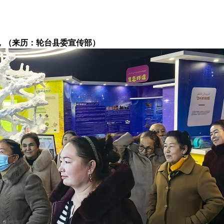
（来历：轮台县委宣传部）