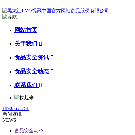
网站首页
关于我们

食品安全资讯

食品安全动态

联系我们

18903658751
新闻资讯
NEWS
食品安全动态