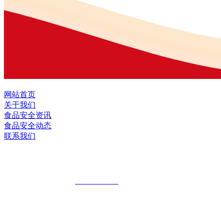
网站首页
关于我们
食品安全资讯
食品安全动态
联系我们
黑龙江EVO视讯中国官方网站食品股份有
全国统一客服热线：
18903658751
地址：哈尔滨南岗区红旗满族乡科技园区
地址：双城经济技术开发区娃哈哈路6号