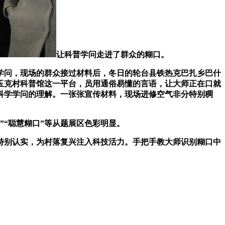
让科普学问走进了群众的糊口。
学问，现场的群众接过材料后，冬日的轮台县铁热克巴扎乡巴什
玉克村科普馆这一平台，员用通俗易懂的言语，让大师正在口就
科学学问的理解。一张张宣传材料，现场进修空气非分特别稠
“聪慧糊口”等从题展区色彩明显。
别认实，为村落复兴注入科技活力。手把手教大师识别糊口中