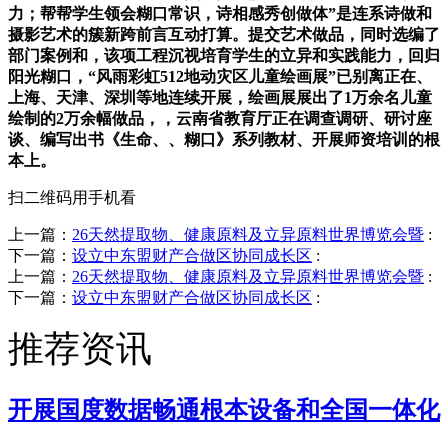
力；帮帮学生领会糊口常识，诗相感秀创做体”是连系诗做和
摄影艺术的簇新跨前言互动打算。提交艺术做品，同时选编了
部门案例和，该项工程沉视培育学生的立异和实践能力，回归
阳光糊口，“风雨彩虹512地动灾区儿童绘画展”已别离正在、
上海、天津、深圳等地连续开展，绘画展展出了1万余名儿童
绘制的2万余幅做品，，云南省教育厅正在调查调研、研讨座
谈、编写出书《生命、、糊口》系列教材、开展师资培训的根
本上。
扫二维码用手机看
上一篇：
26天然提取物、健康原料及立异原料世界博览会暨
:
下一篇：
设立中东盟财产合做区协同成长区
:
上一篇：
26天然提取物、健康原料及立异原料世界博览会暨
:
下一篇：
设立中东盟财产合做区协同成长区
:
推荐资讯
开展国度数据畅通根本设备和全国一体化