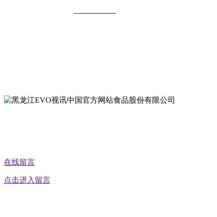
全国统一客服热线：
18903658751
地址：哈尔滨南岗区红旗满族乡科技园区
地址：双城经济技术开发区娃哈哈路6号
地址：黑龙江萝北县宝泉岭二九0公路一号
地址：黑龙江省延寿县工业园区北泰山路5号
公众号二维码
在线留言
点击进入留言