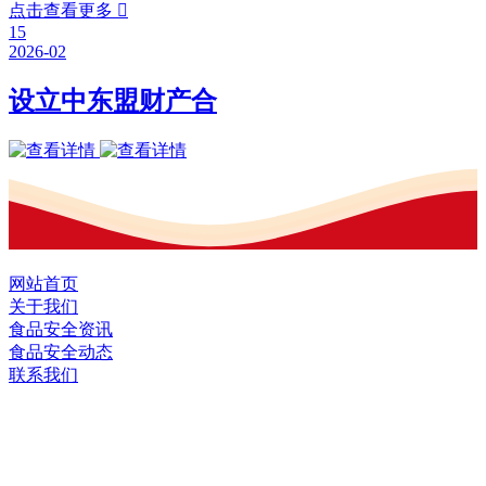
点击查看更多

15
2026-02
设立中东盟财产合
网站首页
关于我们
食品安全资讯
食品安全动态
联系我们
黑龙江EVO视讯中国官方网站食品股份
有限公司