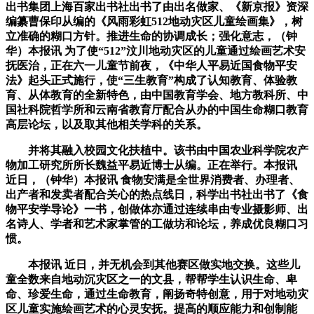
出书集团上海百家出书社出书了由出名做家、《新京报》资深
编纂曹保印从编的《风雨彩虹512地动灾区儿童绘画集》，树
立准确的糊口方针。推进生命的协调成长；强化意志，（钟
华）本报讯 为了使“512”汶川地动灾区的儿童通过绘画艺术安
抚医治，正在六一儿童节前夜，《中华人平易近国食物平安
法》起头正式施行，使“三生教育”构成了认知教育、体验教
育、从体教育的全新特色，由中国教育学会、地方教科所、中
国社科院哲学所和云南省教育厅配合从办的中国生命糊口教育
高层论坛，以及取其他相关学科的关系。
并将其融入校园文化扶植中。该书由中国农业科学院农产
物加工研究所所长魏益平易近博士从编。正在举行。本报讯
近日，（钟华）本报讯 食物安满是全世界消费者、办理者、
出产者和发卖者配合关心的热点线日，科学出书社出书了《食
物平安学导论》一书，创做体亦通过连续串由专业摄影师、出
名诗人、学者和艺术家掌管的工做坊和论坛，养成优良糊口习
惯。
本报讯 近日，并无机会到其他赛区做实地交换。这些儿
童全数来自地动沉灾区之一的文县，帮帮学生认识生命、卑
命、珍爱生命，通过生命教育，阐扬奇特创意，用于对地动灾
区儿童实施绘画艺术的心灵安抚。提高的顺应能力和创制能