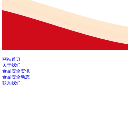
网站首页
关于我们
食品安全资讯
食品安全动态
联系我们
黑龙江EVO视讯中国官方网站食品股份有
全国统一客服热线：
18903658751
地址：哈尔滨南岗区红旗满族乡科技园区
地址：双城经济技术开发区娃哈哈路6号