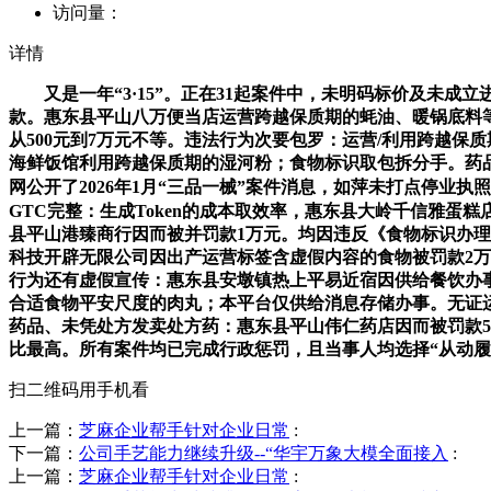
访问量：
详情
又是一年“3·15”。正在31起案件中，未明码标价及未成立
款。惠东县平山八万便当店运营跨越保质期的蚝油、暖锅底料等
从500元到7万元不等。违法行为次要包罗：运营/利用跨越
海鲜饭馆利用跨越保质期的湿河粉；食物标识取包拆分手。药
网公开了2026年1月“三品一械”案件消息，如萍未打点停业
GTC完整：生成Token的成本取效率，惠东县大岭千信雅蛋糕店
县平山港臻商行因而被并罚款1万元。均因违反《食物标识办理
科技开辟无限公司因出产运营标签含虚假内容的食物被罚款2万
行为还有虚假宣传：惠东县安墩镇热上平易近宿因供给餐饮办事
合适食物平安尺度的肉丸；本平台仅供给消息存储办事。无证
药品、未凭处方发卖处方药：惠东县平山伟仁药店因而被罚款5000
比最高。所有案件均已完成行政惩罚，且当事人均选择“从动履
扫二维码用手机看
上一篇：
芝麻企业帮手针对企业日常
:
下一篇：
公司手艺能力继续升级--“华宇万象大模全面接入
:
上一篇：
芝麻企业帮手针对企业日常
: