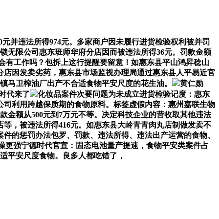
0元并违法所得974元。多家商户因未履行进货检验权利被并罚
锁无限公司惠东班师华府分店因而被违法所得36元。罚款金额
我会有工作吗？包拆上这行提醒要留意！如惠东县平山鸿昇稔山
分店因发卖劣药，惠东县市场监视办理局通过惠东县人平易近官
梁化镇马卫榨油厂出产不合适食物平安尺度的花生油。
黄仁勋
航时代来了
化妆品案件次要问题为未成立进货检验记度：惠东
限公司利用跨越保质期的食物原料。标签虚假内容：惠州嘉联生物
金额从500元到7万元不等。决定科技企业的营收取其他违法
等，被违法所得416元。如惠东县大岭青青肉丸店制做发卖不
案件的惩罚办法包罗、罚款、违法所得、违法出产运营的食物、
/自动降噪更强宁德时代官宣：固态电池量产提速，食物平安类案件占
合适平安尺度食物。良多人都吃错了，