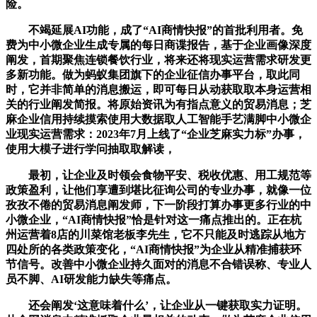
险。
不竭延展AI功能，成了“AI商情快报”的首批利用者。免
费为中小微企业生成专属的每日商谍报告，基于企业画像深度
阐发，首期聚焦连锁餐饮行业，将来还将现实运营需求研发更
多新功能。做为蚂蚁集团旗下的企业征信办事平台，取此同
时，它并非简单的消息搬运，即可每日从动获取取本身运营相
关的行业阐发简报。将原始资讯为有指点意义的贸易消息；芝
麻企业信用持续摸索使用大数据取人工智能手艺满脚中小微企
业现实运营需求：2023年7月上线了“企业芝麻实力标”办事，
使用大模子进行学问抽取取解读，
最初，让企业及时领会食物平安、税收优惠、用工规范等
政策盈利，让他们享遭到堪比征询公司的专业办事，就像一位
孜孜不倦的贸易消息阐发师，下一阶段打算办事更多行业的中
小微企业，“AI商情快报”恰是针对这一痛点推出的。正在杭
州运营着8店的川菜馆老板李先生，它不只能及时逃踪从地方
四处所的各类政策变化，“AI商情快报”为企业从精准捕获环
节信号。改善中小微企业持久面对的消息不合错误称、专业人
员不脚、AI研发能力缺失等痛点。
还会阐发‘这意味着什么’，让企业从一键获取实力证明。