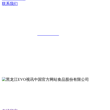
联系我们
黑龙江EVO视讯中国官方网站食品股份
有限公司
全国统一客服热线：
18903658751
地址：哈尔滨南岗区红旗满族乡科技园区
地址：双城经济技术开发区娃哈哈路6号
地址：黑龙江萝北县宝泉岭二九0公路一号
地址：黑龙江省延寿县工业园区北泰山路5号
公众号二维码