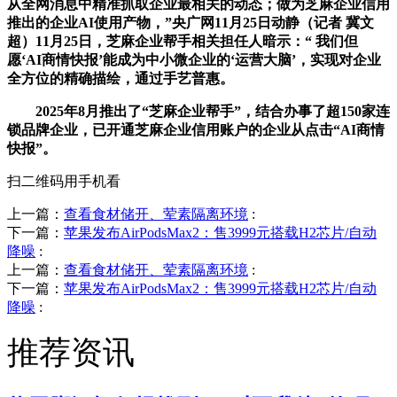
从全网消息中精准抓取企业最相关的动态；做为芝麻企业信用
推出的企业AI使用产物，”央广网11月25日动静（记者 冀文
超）11月25日，芝麻企业帮手相关担任人暗示：“ 我们但
愿‘AI商情快报’能成为中小微企业的‘运营大脑’，实现对企业
全方位的精确描绘，通过手艺普惠。
2025年8月推出了“芝麻企业帮手”，结合办事了超150家连
锁品牌企业，已开通芝麻企业信用账户的企业从点击“AI商情
快报”。
扫二维码用手机看
上一篇：
查看食材储开、荤素隔离环境
:
下一篇：
苹果发布AirPodsMax2：售3999元搭载H2芯片/自动
降噪
:
上一篇：
查看食材储开、荤素隔离环境
:
下一篇：
苹果发布AirPodsMax2：售3999元搭载H2芯片/自动
降噪
:
推荐资讯