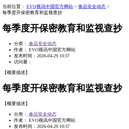
当前位置：
EVO视讯中国官方网站
>
食品安全动态
>
每季度开保密教育和监视查抄
每季度开保密教育和监视查抄
分类：
食品安全动态
作者： EVO视讯中国官方网站
发布时间：
2026-04-29 10:37
访问量：
【概要描述】
每季度开保密教育和监视查抄
【概要描述】
分类：
食品安全动态
作者： EVO视讯中国官方网站
发布时间：
2026-04-29 10:37