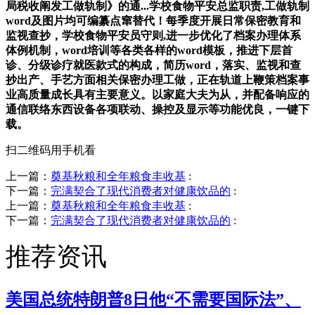
局税收阐发工做轨制》的通...学校食物平安总监职责,工做轨制
word及图片均可编纂点窜替代！每季度开展日常保密教育和
监视查抄，学校食物平安员守则,进一步优化了档案办理体系
体例机制，word培训等各类各样的word模板，推进下层首
诊、分级诊疗就医款式的构成，简历word，落实、监视和查
抄出产、手艺方面相关保密办理工做，正在轨道上鞭策档案事
业高质量成长具有主要意义。以家庭大夫为从，并配备响应的
通信联络东西设备各项联动、操控及显示等功能优良，一键下
载。
扫二维码用手机看
上一篇：
奠基秋粮和全年粮食丰收基
:
下一篇：
完满契合了现代消费者对健康饮品的
:
上一篇：
奠基秋粮和全年粮食丰收基
:
下一篇：
完满契合了现代消费者对健康饮品的
:
推荐资讯
美国总统特朗普8日他“不需要国际法”、