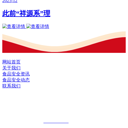
2025-12
此前“祥源系”理
网站首页
关于我们
食品安全资讯
食品安全动态
联系我们
黑龙江EVO视讯中国官方网站食品股份
有限公司
全国统一客服热线：
18903658751