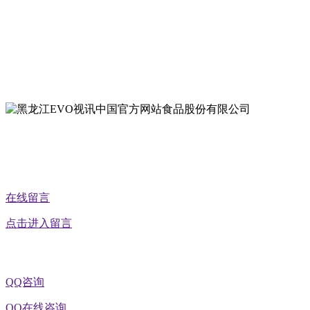
地址：哈尔滨南岗区红旗满族乡科技园区
地址：双城经济技术开发区娃哈哈路6号
地址：黑龙江萝北县宝泉岭二九0公路一号
地址：黑龙江省延寿县工业园区北泰山路5号
公众号二维码
在线留言
点击进入留言
QQ咨询
QQ在线咨询