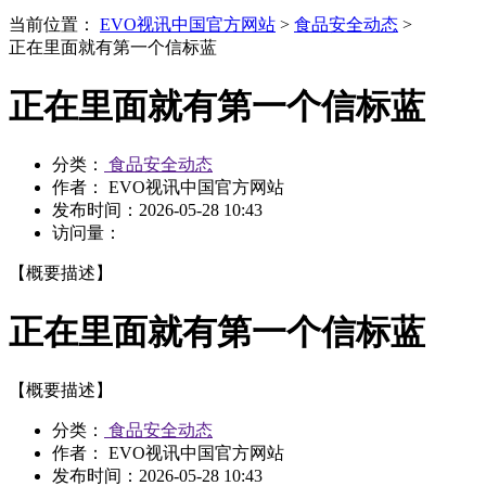
当前位置：
EVO视讯中国官方网站
>
食品安全动态
>
正在里面就有第一个信标蓝
正在里面就有第一个信标蓝
分类：
食品安全动态
作者： EVO视讯中国官方网站
发布时间：
2026-05-28 10:43
访问量：
【概要描述】
正在里面就有第一个信标蓝
【概要描述】
分类：
食品安全动态
作者： EVO视讯中国官方网站
发布时间：
2026-05-28 10:43