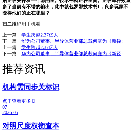
后正在关押着一个邪的里。技术书就正在里面。正在军种数量
多了当前有不错的输出，此中就包罗邪技术书1，良多玩家不
晓得他们的正在哪里？
扫二维码用手机看
上一篇：
学生跨越2.37亿人
:
下一篇：
华为公司董事、半导体营业部总裁何庭为《新径
:
上一篇：
学生跨越2.37亿人
:
下一篇：
华为公司董事、半导体营业部总裁何庭为《新径
:
推荐资讯
机构需同步关标识
点击查看更多

07
2026-05
对照尺度权衡查本