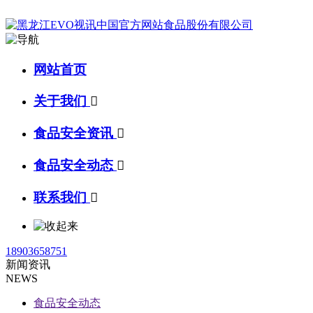
网站首页
关于我们

食品安全资讯

食品安全动态

联系我们

18903658751
新闻资讯
NEWS
食品安全动态