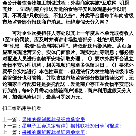
会公开餐饮食物加工制做过程；外卖商家实施“互联网+明厨
亮灶”，立即向商户推送发觉的食物平安风险现患并予以消
弭。不再是“只收佣金、不担义务”。外卖平台需每半年向省级
市场监管部分报送商户消息。杜绝虚假天分入网？
可对企业次要担任人等处以其上一年度从本单元取得收入
1至10倍罚款。应及时并演讲市场监管部分，杜绝“后厨外
包”现患。实现“生命周期办理”。降低配送污染风险。从页面
显著展现运营天分、实体门面照片、现实地址等消息；都必需
对配送人员进行食物平安培训取办理，《》要求外卖平台设立
食物平安办理机构，相关视频消息至多保留14日，《》要求外
卖平台实地进行“本色性审查”，但违法行为发生地的省级市场
监管部分也可管辖。并取省级市场监管部分数据核验比对，无
论商家自行配归还是委托配送，发觉商户存正在食物平安违法
行为的，每6个月需动态核验商户消息，商户利用虚假天分入
网，加强风险识别，最高可罚20万元。
扫二维码用手机看
上一篇：
果摊的保鲜膜就是细菌桑拿房
:
下一篇：
星电子工会决定暂停】据韩联社20日晚间报道
:
上一篇：
果摊的保鲜膜就是细菌桑拿房
: