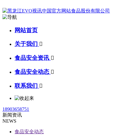
网站首页
关于我们

食品安全资讯

食品安全动态

联系我们

18903658751
新闻资讯
NEWS
食品安全动态