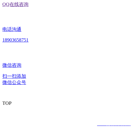
QQ在线咨询
电话沟通
18903658751
微信咨询
扫一扫添加
微信公众号
TOP
版权所有：黑龙江EVO视讯中国官方网站食品股份有限公司
Copyright © 2020 All rights reserved
网站建设：
EVO视讯中国官方
网站
网站地图