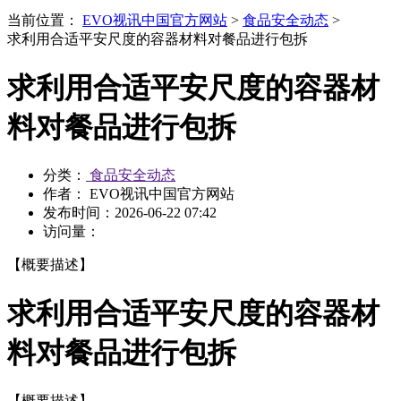
当前位置：
EVO视讯中国官方网站
>
食品安全动态
>
求利用合适平安尺度的容器材料对餐品进行包拆
求利用合适平安尺度的容器材
料对餐品进行包拆
分类：
食品安全动态
作者： EVO视讯中国官方网站
发布时间：
2026-06-22 07:42
访问量：
【概要描述】
求利用合适平安尺度的容器材
料对餐品进行包拆
【概要描述】