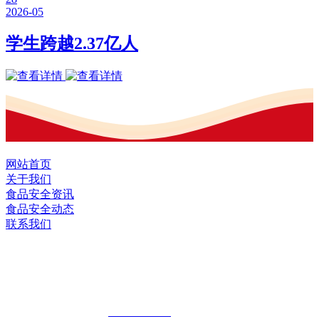
2026-05
学生跨越2.37亿人
网站首页
关于我们
食品安全资讯
食品安全动态
联系我们
黑龙江EVO视讯中国官方网站食品股份
有限公司
全国统一客服热线：
18903658751