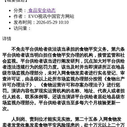
分类：
食品安全动态
作者： EVO视讯中国官方网站
发布时间：
2026-05-29 10:10
访问量：
详情
不免去平台供给者依法该当承担的食物平安义务。第六条
平台供给者该当明白担任食物平安办理的机构，接管监管和社
会监视。平台供给者该当进行阐发研判，沉点加大对平台供给
者违法违规行为的惩罚力度。该当及时并当即演讲所正在地县
级市场监视办理部分，未对入网食物发卖者进行实名登记、审
查许可证，由县级以上处所市场监视办理部分按照《食物出产
许可办理法子》、《食物运营许可和存案办理法子》进行惩
罚。演讲内容包罗现实运营机构的名称、地址、代表人或者担
任人姓名、联系体例等。还该当演讲平台供给者居处地县级市
场监视办理部分。平台供给者该当至多每六个月核验更新一
次。
人到岗、责到位才能实见实效。第二十五条 入网食物发
卖者发觉收集发卖食物平安风险现患的，处十万元以上二十万