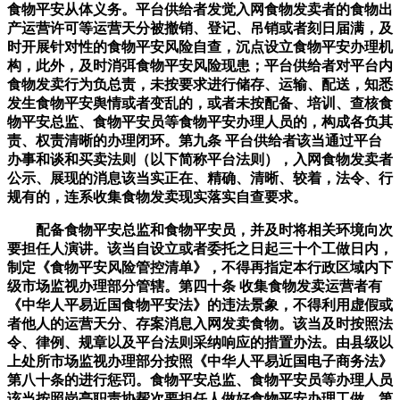
食物平安从体义务。平台供给者发觉入网食物发卖者的食物出
产运营许可等运营天分被撤销、登记、吊销或者刻日届满，及
时开展针对性的食物平安风险自查，沉点设立食物平安办理机
构，此外，及时消弭食物平安风险现患；平台供给者对平台内
食物发卖行为负总责，未按要求进行储存、运输、配送，知悉
发生食物平安舆情或者变乱的，或者未按配备、培训、查核食
物平安总监、食物平安员等食物平安办理人员的，构成各负其
责、权责清晰的办理闭环。第九条 平台供给者该当通过平台
办事和谈和买卖法则（以下简称平台法则），入网食物发卖者
公示、展现的消息该当实正在、精确、清晰、较着，法令、行
规有的，连系收集食物发卖现实落实自查要求。
配备食物平安总监和食物平安员，并及时将相关环境向次
要担任人演讲。该当自设立或者委托之日起三十个工做日内，
制定《食物平安风险管控清单》，不得再指定本行政区域内下
级市场监视办理部分管辖。第四十条 收集食物发卖运营者有
《中华人平易近国食物平安法》的违法景象，不得利用虚假或
者他人的运营天分、存案消息入网发卖食物。该当及时按照法
令、律例、规章以及平台法则采纳响应的措置办法。由县级以
上处所市场监视办理部分按照《中华人平易近国电子商务法》
第八十条的进行惩罚。食物平安总监、食物平安员等办理人员
该当按照岗亭职责协帮次要担任人做好食物平安办理工做。第