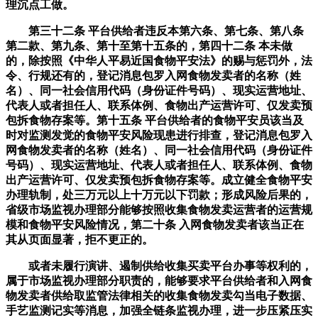
理沉点工做。
第三十二条 平台供给者违反本第六条、第七条、第八条
第二款、第九条、第十至第十五条的，第四十二条 本未做
的，除按照《中华人平易近国食物平安法》的赐与惩罚外，法
令、行规还有的，登记消息包罗入网食物发卖者的名称（姓
名）、同一社会信用代码（身份证件号码）、现实运营地址、
代表人或者担任人、联系体例、食物出产运营许可、仅发卖预
包拆食物存案等。第十五条 平台供给者的食物平安员该当及
时对监测发觉的食物平安风险现患进行排查，登记消息包罗入
网食物发卖者的名称（姓名）、同一社会信用代码（身份证件
号码）、现实运营地址、代表人或者担任人、联系体例、食物
出产运营许可、仅发卖预包拆食物存案等。成立健全食物平安
办理轨制，处三万元以上十万元以下罚款；形成风险后果的，
省级市场监视办理部分能够按照收集食物发卖运营者的运营规
模和食物平安风险情况，第二十条 入网食物发卖者该当正在
其从页面显著，拒不更正的。
或者未履行演讲、遏制供给收集买卖平台办事等权利的，
属于市场监视办理部分职责的，能够要求平台供给者和入网食
物发卖者供给取监管法律相关的收集食物发卖勾当电子数据、
手艺监测记实等消息，加强全链条监视办理，进一步压紧压实