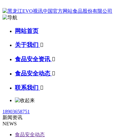
网站首页
关于我们

食品安全资讯

食品安全动态

联系我们

18903658751
新闻资讯
NEWS
食品安全动态