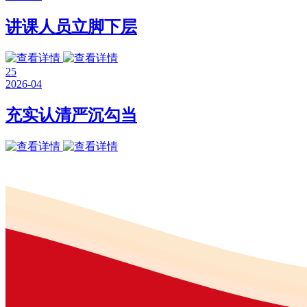
讲课人员立脚下层
25
2026-04
充实认清严沉勾当