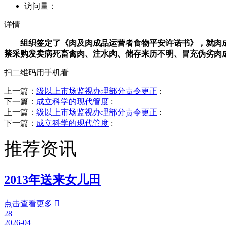
访问量：
详情
组织签定了《肉及肉成品运营者食物平安许诺书》，就肉成
禁采购发卖病死畜禽肉、注水肉、储存来历不明、冒充伪劣肉
扫二维码用手机看
上一篇：
级以上市场监视办理部分责令更正
:
下一篇：
成立科学的现代管度
:
上一篇：
级以上市场监视办理部分责令更正
:
下一篇：
成立科学的现代管度
:
推荐资讯
2013年送来女儿田
点击查看更多

28
2026-04