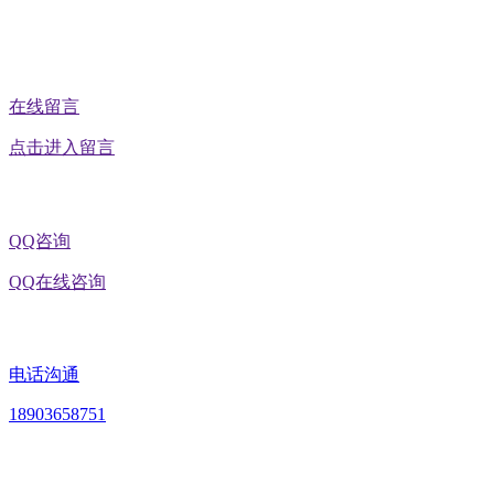
在线留言
点击进入留言
QQ咨询
QQ在线咨询
电话沟通
18903658751