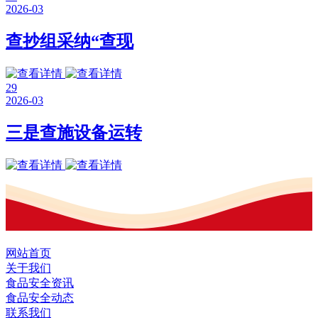
2026-03
查抄组采纳“查现
29
2026-03
三是查施设备运转
网站首页
关于我们
食品安全资讯
食品安全动态
联系我们