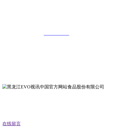
黑龙江EVO视讯中国官方网站食品股份
有限公司
全国统一客服热线：
18903658751
地址：哈尔滨南岗区红旗满族乡科技园区
地址：双城经济技术开发区娃哈哈路6号
地址：黑龙江萝北县宝泉岭二九0公路一号
地址：黑龙江省延寿县工业园区北泰山路5号
公众号二维码
在线留言