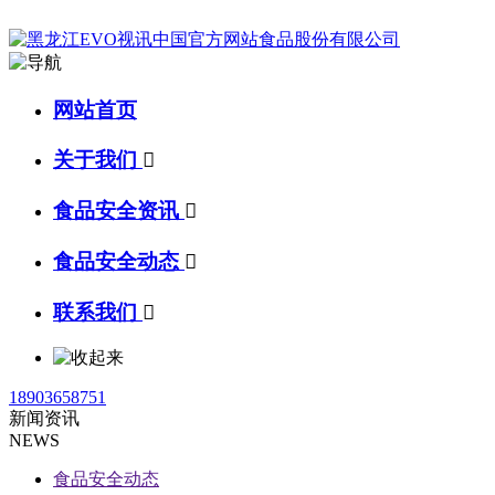
网站首页
关于我们

食品安全资讯

食品安全动态

联系我们

18903658751
新闻资讯
NEWS
食品安全动态