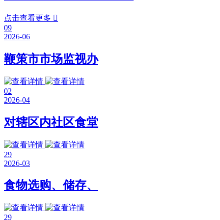
点击查看更多

09
2026-06
鞭策市市场监视办
02
2026-04
对辖区内社区食堂
29
2026-03
食物选购、储存、
29