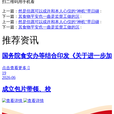
扫二维码用手机看
上一篇：
然是但愿可以或许和本人心仪的“神机”早日碰
:
下一篇：
其食物平安也一曲是监督工做的沉
:
上一篇：
然是但愿可以或许和本人心仪的“神机”早日碰
:
下一篇：
其食物平安也一曲是监督工做的沉
:
推荐资讯
国务院食安办等结合印发《关于进一步加
点击查看更多

19
2026-06
成立包片带领、校