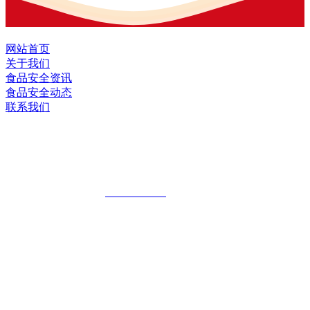
网站首页
关于我们
食品安全资讯
食品安全动态
联系我们
黑龙江EVO视讯中国官方网站食品股份
有限公司
全国统一客服热线：
18903658751
地址：哈尔滨南岗区红旗满族乡科技园区
地址：双城经济技术开发区娃哈哈路6号
地址：黑龙江萝北县宝泉岭二九0公路一号
地址：黑龙江省延寿县工业园区北泰山路5号