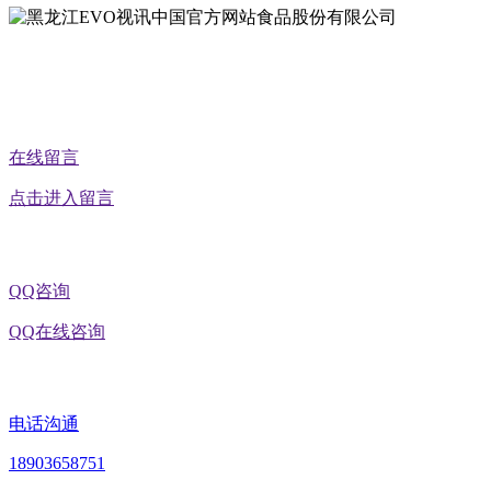
公众号二维码
在线留言
点击进入留言
QQ咨询
QQ在线咨询
电话沟通
18903658751