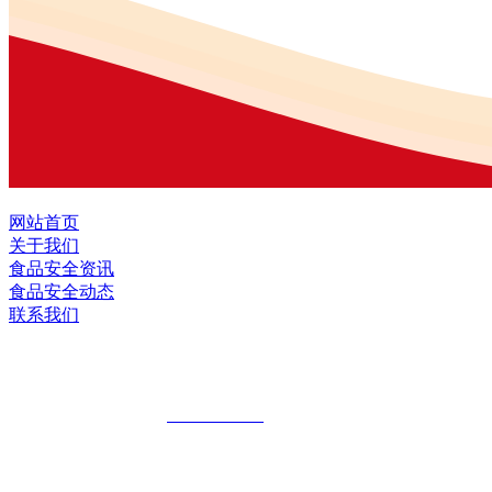
网站首页
关于我们
食品安全资讯
食品安全动态
联系我们
黑龙江EVO视讯中国官方网站食品股份有
全国统一客服热线：
18903658751
地址：哈尔滨南岗区红旗满族乡科技园区
地址：双城经济技术开发区娃哈哈路6号