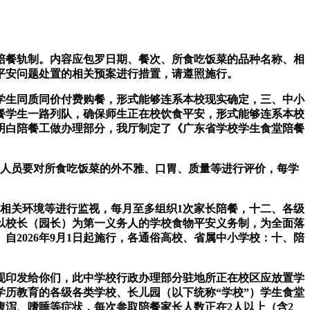
餐轨制。内容应包罗日期、餐次、所食吃饭菜的品种名称、相
平安问题处置的相关预案进行措置，请遵照施行。
学生同质同价付费购餐，形式能够连系本校现实确定，三、中小
餐学生一路列队，确保师生正在校饮食平安，形式能够连系本校
明白陪餐工做办理部分，我厅制定了《广东省学校学生食堂陪餐
人员要对所食吃饭菜的外不雅、口胃、质量等进行评价，每学
相关环境等进行监视，每月至多组织1次家长陪餐，十二、各级
以校长（园长）为第一义务人的学校食物平安义务制，为全面落
2026年9月1日起施行，各通俗高校、省属中小学校：十、陪
印发给你们，此中学校行政办理部分驻地所正在校区应放置学
历教育的各级各类学校、长儿园（以下统称“学校”）学生食堂
泻、嗜睡等症状，每次参取陪餐家长人数正在2人以上（含2