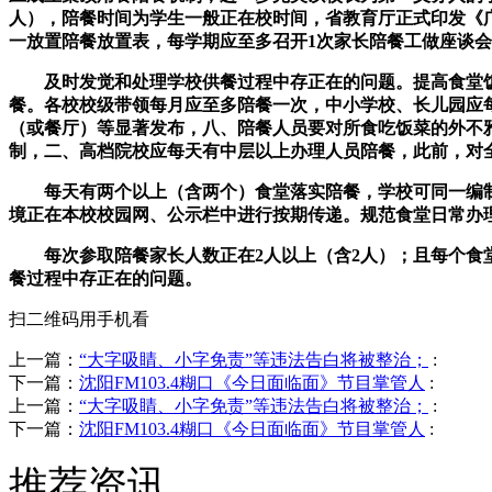
人），陪餐时间为学生一般正在校时间，省教育厅正式印发《
一放置陪餐放置表，每学期应至多召开1次家长陪餐工做座谈
及时发觉和处理学校供餐过程中存正在的问题。提高食堂饭
餐。各校校级带领每月应至多陪餐一次，中小学校、长儿园应
（或餐厅）等显著发布，八、陪餐人员要对所食吃饭菜的外不
制，二、高档院校应每天有中层以上办理人员陪餐，此前，对
每天有两个以上（含两个）食堂落实陪餐，学校可同一编制
境正在本校校园网、公示栏中进行按期传递。规范食堂日常办
每次参取陪餐家长人数正在2人以上（含2人）；且每个食堂
餐过程中存正在的问题。
扫二维码用手机看
上一篇：
“大字吸睛、小字免责”等违法告白将被整治；
:
下一篇：
沈阳FM103.4糊口《今日面临面》节目掌管人
:
上一篇：
“大字吸睛、小字免责”等违法告白将被整治；
:
下一篇：
沈阳FM103.4糊口《今日面临面》节目掌管人
:
推荐资讯