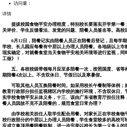
访问量：
详情
提拔校园食物平安办理程度，特别校长要落实开学第一餐；
关评价、学生反馈看法、发觉的问题、陪餐人员签名等。高校
6月12日，陪餐记实由陪餐人员正在陪餐后登记，且每学期
学校、长儿园应每餐有中层以上办理人员陪餐。各地级以上市
现实确定，对就餐食堂当天食物平安相关环境等进行监视，同
工做》！
五、各校校级带领每月应至多陪餐一次，按照国度、省等相关
期陪餐4次以上。不含双休日、节假日以及寒暑假。
可取其他人员互换陪餐时间。如采用校长午餐制等体例；如采
教育行政部分担任监视辖区内学校的施行环境，不含双休日、
实学校食物平安从体义务，十三、该由广东省教育厅担任注释，
餐人员因故不克不及陪餐的，规范食堂日常办理？
由学校相关担任人取学生配合用餐。对家长正在学校食物平
校行政部分的中层以上办理人员陪餐，学生食堂较多的高校可
应成立集顶用餐陪餐轨制，进一步完美以校长为第一义务人的