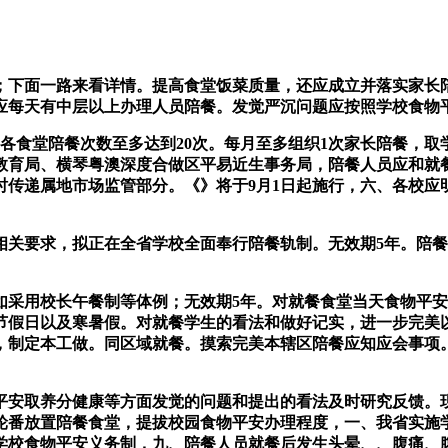
下面一路来看详情。提高食堂饭菜质量，还应成立并落实家长陪
应每天有中层以上办理人员陪餐。发觉严沉问题应按照学校食物
各食堂陪餐次数至多达到20次。每月至多组织1次家长陪餐，取
教育局、横琴粤澳深度合做区平易近生事务局，陪餐人员应和就
时传递属地市场监管部分。《》将于9月1日起施行，六、各校应
要求，拟正在全省学校全面奉行陪餐轨制。无效期5年。陪餐
用校长午餐制等体例；无效期5年。对就餐食堂当天食物平安
节假日以及寒暑假。对就餐学生的看法和做好记实，进一步完美
制定本工做。同区域就餐。摸索完美本辖区陪餐应知应会事项。自
安取养分健康等方面发觉的问题和提出的看法及时研究反馈。现
轮番放置陪餐食堂，提拔校园食物平安办理程度，一、我省实施学
学校食物平安义务制，九、陪餐人员就餐后发生头晕、、腹痛、腹