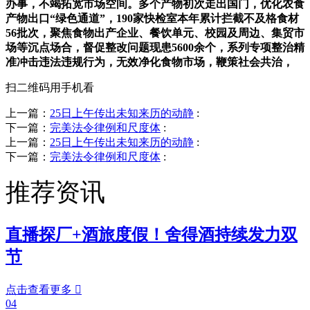
办事，不竭拓宽市场空间。多个产物初次走出国门，优化农食
产物出口“绿色通道”，190家快检室本年累计拦截不及格食材
56批次，聚焦食物出产企业、餐饮单元、校园及周边、集贸市
场等沉点场合，督促整改问题现患5600余个，系列专项整治精
准冲击违法违规行为，无效净化食物市场，鞭策社会共治，
扫二维码用手机看
上一篇：
25日上午传出未知来历的动静
:
下一篇：
完美法令律例和尺度体
:
上一篇：
25日上午传出未知来历的动静
:
下一篇：
完美法令律例和尺度体
:
推荐资讯
直播探厂+酒旅度假！舍得酒持续发力双
节
点击查看更多

04