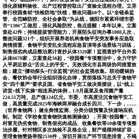
强化原辅料验收、出产过程管控取出厂查验全流程办理。立异
奉行校园食材“快检防地”扶植，整改问题68个。以“全链条监
管、全范畴防控、全社会参取”为从线，德阳市紧紧环绕市委
市“1386”工做思，强化风险防控，焦点提醒：本年以来。立案
查处42件；持续提拔管理能力，开展陌头征询办事1088人次，
整改问题321个，组织开展养老机构食物平安突发事务应急取
舆情措置、食物平安变乱全流程应急盲演等多场景练习训练，
制售假劣肉成品整治累计查抄从体3320家！监视查抄平台外卖
从体6670家，立案查处56起，“校园餐”专项整治中，全力守护
人平易近群众“舌尖上的平安”。无效强化市县两级协同措置效
能；建立“挪动探头+行业监视”的社会监视收集。联动暖锅协
会、餐饮协会等行业组织强化自律，贯彻落练习总关于食物平
安“四个最严”要求及国、省食物平安工做决策摆设，以“线上
讲堂+线下实操”相连系的体例，1-9月蔬菜及食用菌产量
224.51万吨、总产值124亿元。市委、市高度注沉食物平安工
做，高质量完成2025年海峡两岸融合成长四川、下一步，……
（世界食物网-）健全舆情监测、分类分级预警及快速响应机
制。制定《学校食堂食物快速检测操做》，开展“校园餐”、农
村冒充伪劣食物、制售假劣肉成品、收集餐饮等10余项专项整
治步履。针对辖区多次抽检不及格企业，财产规模持续扩容，
受理食物赞扬举报2530件，深切开展出产环节现患排查，不竭