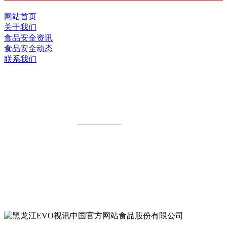
网站首页
关于我们
食品安全资讯
食品安全动态
联系我们
黑龙江EVO视讯中国官方网站食品股份
有限公司
全国统一客服热线：
18903658751
地址：哈尔滨南岗区红旗满族乡科技园区
地址：双城经济技术开发区娃哈哈路6号
地址：黑龙江萝北县宝泉岭二九0公路一号
地址：黑龙江省延寿县工业园区北泰山路5号