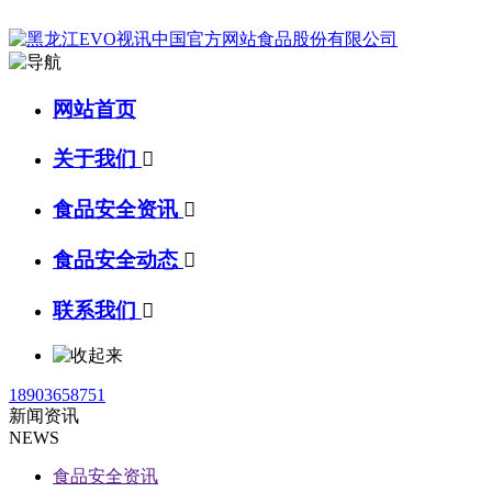
网站首页
关于我们

食品安全资讯

食品安全动态

联系我们

18903658751
新闻资讯
NEWS
食品安全资讯