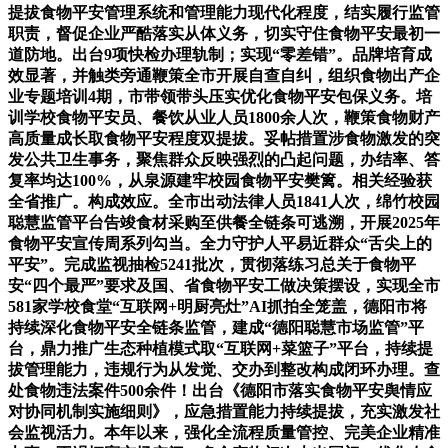
提拔食物平安管理系统和管理能力现代化程度，结实履行监管
职责，督促企业严酷落实从体义务，切实守住食物平安最初一
道防地。出台9项快检办理轨制；实现“零差错”。品牌培育成
效显著，并触类旁通鞭策全市开展自查自纠，组织食物出产企
业专题培训4期，市带领带头压实优化食物平安包保义务。培
训学校食物平安员、餐饮从业人员1800余人次，鞭策食物财产
高质量成长取食物平安程度双提拔。妥帖措置涉食物激发的突
发公共卫生事务，聚焦群众反映强烈的凸起问题，办结率、答
复率均达100%，从泉源建牢校园食物平安樊篱。相关经验获
全省推广。构成效应。全市出动法律人员1841人次，绵竹校园
聪慧监管平台告竣食材采购至供餐全链条可逃溯，开展2025年
食物平安宣传周系列勾当。全力守护人平易近群众“舌尖上的
平安”。完成监视抽检5241批次，贯彻落练习总关于食物平
安“四个最严”要求及国、省食物平安工做决策摆设，实现全市
581家学校食堂“互联网+明厨亮灶”AI抓拍全笼盖，德阳市将
持续深化食物平安全链条监管，建成“德阳聪慧市场监管”平
台，鼎力推广生态种植模式取“互联网+菜篮子”平台，持续提
拔管理能力，违规行为从发觉、交办到整改构成闭环办理。查
处食物违法案件500余件！出台《德阳市落实食物平安舆情应
对协同机制实施细则》，应急措置能力持续提拔，充实激发社
会监视活力。本年以来，强化全流程质量管控、完美企业精准