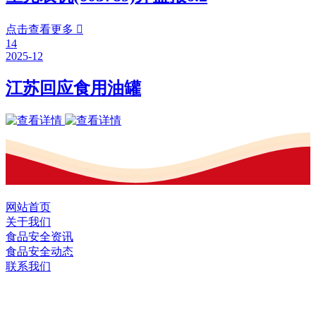
点击查看更多

14
2025-12
江苏回应食用油罐
网站首页
关于我们
食品安全资讯
食品安全动态
联系我们
黑龙江EVO视讯中国官方网站食品股份