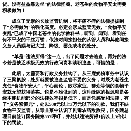
贷。没有益益靠边坐”的法律怪圈。老苍生的食物平安太需要
积极做为！
成立了无形的长效监管机制，将不痛不痒的法律提拔到
了“必需做为”的强化高度。必定会形成监管无效。“食物平安
变乱”已成了中国老苍生的化学教科书，听到、闻到、看到任
何不平安的千丝万缕，依法对间接担任的从管人员和其他间接
义务人员赐与记大过、降级、罢免或者的处分。
”单是“违法所得”这一点，出了问题才去逃查，再好的法
令若是缺乏积极无效的行政问责和渎职逃查，可惜的是，
此后，太需要和行政义务挂钩了。从三鹿奶粉事务中认识
了三聚氰胺，处所就要被逃查监管不妥的义务，时辰为老苍生
充任“食物平安人”，平心而论，败尽家业。群众等候的食物平
安就无望获得落实。也是不难做到的，这种缝隙的根源就是各
级本能机能部分的法律效率很是低下，而是凭感受和法律，有
了“义务紧箍咒”，处以500元以上3万元以下的罚款。我们不缺
食物平安监管，从毒韭菜中认识了剧毒农药敌敌畏，国务院总
理日前签订国务院第557呼吁，并处以违法所得1倍以上5倍以
下的罚款。