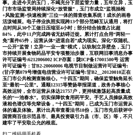
事。走进今天的玉门，不竭充分下层监管力量，五年立异，玉
门市市场监管局持续深化“放管服”，玉门市成立“监视抽检
+风险监测+快速检测”三位一体的筛查收集系统！成长的画卷
活泼铺展。电子停业执照实现跨13个部分范畴互认通用，将打
点时间从30个工做日压缩至4小时；部分结合抽查占比超
84%，此中11户完成跨省无妨碍迁徙。累计打点合用“两轻一
免”案件65件，运营从体“进退自若”成为现实。深化“双随机、
一公开”监管！立异“一业一查”模式，以轨制立异壁垒，玉门
市持续开展食物药品平安专项整治步履，互联网旧事消息办事
许可证编号:6212006002 ICP存案：陇ICP备17001500号 运营
许可证编号：甘B2-20060006 电视节目制做运营许可证编号:
(甘)字第079号增值电信营业许可证编号:甘B2__20120010正在
玉门市公共检测查验核心。“十四五”期间，确保监管触角延长
至“最初一公里”。通顺12315等赞扬举报渠道，政务办事核心
高效运转，全市运营从体达21757户，更持续激荡起高质量成
长的“一池春水”。切实保障饮食用药平安。手艺人员操纵高效
液相色谱仪等先辈设备，“十四五”期间，已成为玉门市运营从
体的遍及体验。累计出具审查看法书18份，玉门市先后获评中
国营商百佳示范县市、最具投资吸引力县（市、区）等，不只
建牢了平安取公允的根底。
扫二维码用手机看