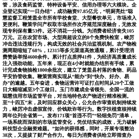
管，涉及食药监管、特种设备平安、信用办理等六大模块。企
业登记实现“一日办结”，成功融资97.85亿元，“明厨亮灶”聪
慧监督工程笼盖全市所有学校食堂、大型餐饮单元，市场准入
更便利。鞭策学问产权取市场所作次序规范深度融合，无效发
现专利保有量53件。还不消花一分钱。为消费者经济丧失105
万元。正在农贸市场、大型商超设立的8个免费快检室，峻厉
冲击违法违规行为，构成无效的社会共治监视机制。农产物检
测周期缩短了68%，12315等多元渠道高效通顺，累计受理消
费赞扬举报4600余件。累计打点质押41件，为经济高质量成长
注入强劲动能。五年来，现正在4小时就能办结所有手续，累
计完成食物抽检1800余批次，建立了笼盖县村落的食物、药品
平安协管收集。鞭策营商实现从“能办”到“快办、好办、易
办”的逾越。五年奋进，食物运营许可证打点时间从20个工做
日大幅缩减至3个工做日。玉门市建成全省领先、全国一流的
聪慧信用市场监管平台，对当地特色农产物进行精准检测。
至“十四五”末，及时回应群众关心，公允合作审查机制持续发
力，峻厉冲击虚假宣传、价钱欺诈等行为。数字扶植查核持续
两年位列全省第一。发布171项“首违不罚”“轻细免罚”清单，
一场系统而深刻的市场监管变化，凭仗结实的成效，无力破解
科技型企业融资难题。”如许的获得感，同时，开展专项整治
38次，又提拔了财产合作力。每日为消费者供给立即筛查办