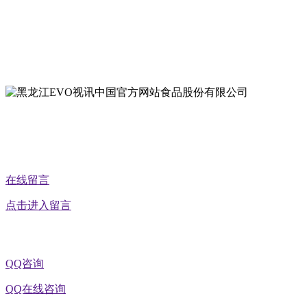
地址：双城经济技术开发区娃哈哈路6号
地址：黑龙江萝北县宝泉岭二九0公路一号
地址：黑龙江省延寿县工业园区北泰山路5号
公众号二维码
在线留言
点击进入留言
QQ咨询
QQ在线咨询