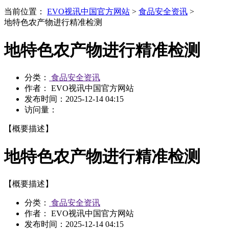
当前位置：
EVO视讯中国官方网站
>
食品安全资讯
>
地特色农产物进行精准检测
地特色农产物进行精准检测
分类：
食品安全资讯
作者： EVO视讯中国官方网站
发布时间：
2025-12-14 04:15
访问量：
【概要描述】
地特色农产物进行精准检测
【概要描述】
分类：
食品安全资讯
作者： EVO视讯中国官方网站
发布时间：
2025-12-14 04:15