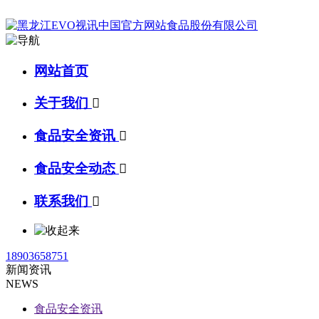
网站首页
关于我们

食品安全资讯

食品安全动态

联系我们

18903658751
新闻资讯
NEWS
食品安全资讯