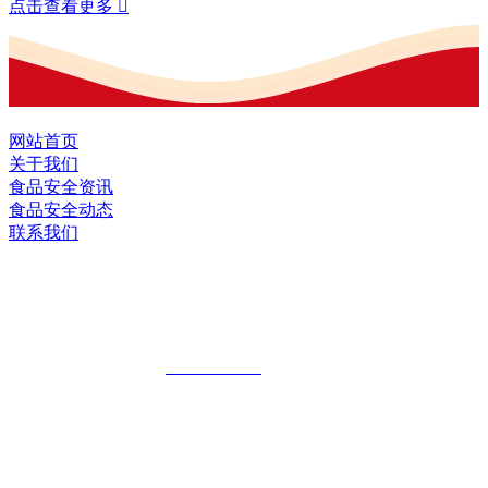
点击查看更多

网站首页
关于我们
食品安全资讯
食品安全动态
联系我们
黑龙江EVO视讯中国官方网站食品股份
有限公司
全国统一客服热线：
18903658751
地址：哈尔滨南岗区红旗满族乡科技园区
地址：双城经济技术开发区娃哈哈路6号
地址：黑龙江萝北县宝泉岭二九0公路一号