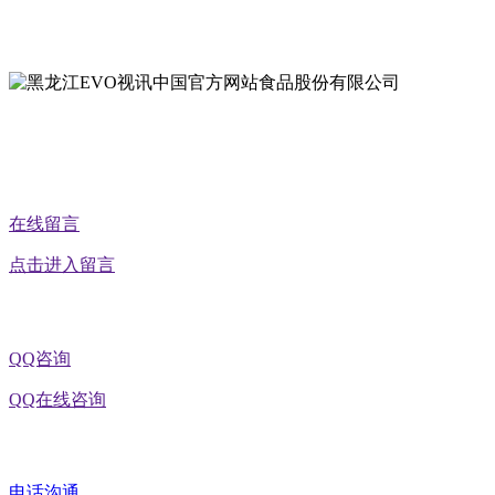
地址：黑龙江省延寿县工业园区北泰山路5号
公众号二维码
在线留言
点击进入留言
QQ咨询
QQ在线咨询
电话沟通