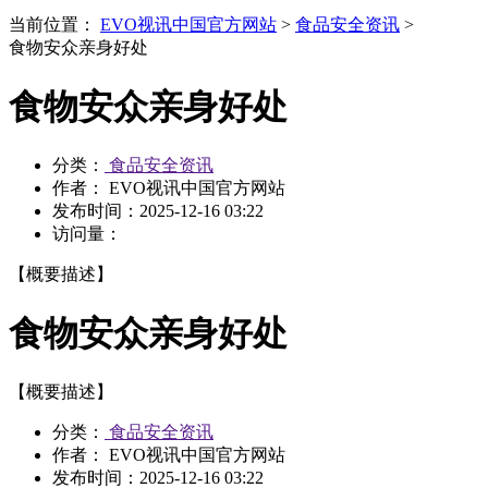
当前位置：
EVO视讯中国官方网站
>
食品安全资讯
>
食物安众亲身好处
食物安众亲身好处
分类：
食品安全资讯
作者： EVO视讯中国官方网站
发布时间：
2025-12-16 03:22
访问量：
【概要描述】
食物安众亲身好处
【概要描述】
分类：
食品安全资讯
作者： EVO视讯中国官方网站
发布时间：
2025-12-16 03:22