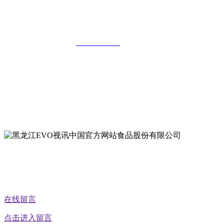
黑龙江EVO视讯中国官方网站食品股份
有限公司
全国统一客服热线：
18903658751
地址：哈尔滨南岗区红旗满族乡科技园区
地址：双城经济技术开发区娃哈哈路6号
地址：黑龙江萝北县宝泉岭二九0公路一号
地址：黑龙江省延寿县工业园区北泰山路5号
公众号二维码
在线留言
点击进入留言