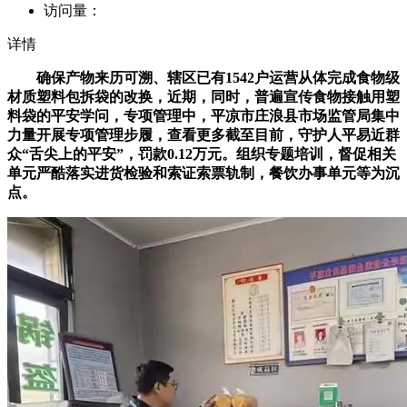
访问量：
详情
确保产物来历可溯、辖区已有1542户运营从体完成食物级
材质塑料包拆袋的改换，近期，同时，普遍宣传食物接触用塑
料袋的平安学问，专项管理中，平凉市庄浪县市场监管局集中
力量开展专项管理步履，查看更多截至目前，守护人平易近群
众“舌尖上的平安”，罚款0.12万元。组织专题培训，督促相关
单元严酷落实进货检验和索证索票轨制，餐饮办事单元等为沉
点。