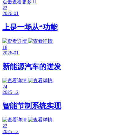
点击查看更多

22
2026-01
上是一场从“功能
18
2026-01
新能源汽车的迸发
24
2025-12
智能节制系统实现
22
2025-12