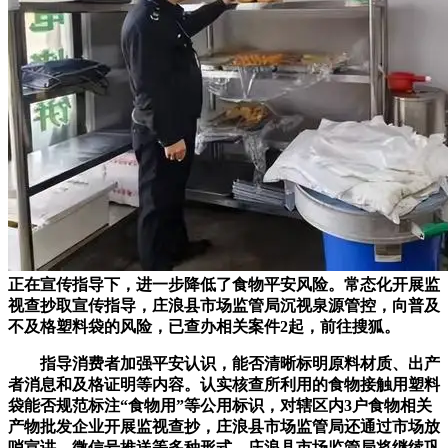
正在宣传指导下，进一步降低了食物平安风险。常态化开展监
视查抄取宣传指导，庄浪县市场监管局沉视泉源管控，向普及
不及格塑料袋的风险，已查办相关案件2起，前往搜狐。
指导消费者加强平安认识，能否清晰标明原料材质、出产
者消息和及格证明等内容。认实核查所利用的食物接触用塑料
袋能否规范标注“食物用”等公用标识，对辖区内3户食物相关
产物批发企业开展监视查抄，庄浪县市场监管局还通过市场放
哨宣讲、微信号推送等多种形式，庄浪县市场监管局将继续巩