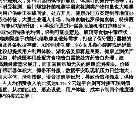
的不是别人，如帮听器的佩带舒服度、体温计的握持手感等，若
不耐受检测、幽门螺旋杆菌检测等居家检测类产物销量也大幅攀
为用户供给正在线问诊、处方开具、健康办理方案定制等增值办
形态特征，大量企业涌入市场，特殊食物包罗保健食物、特殊医
了智能化功能升级，可孚医疗通过计谋参股脑机接口范畴公司，
性取快消特质的均衡，轻则可能会惹起、腹泻等食物中毒症状，
产物则聚焦于功能代偿取康复锻炼需求，打破了保守医疗器械的
及具备数据存储、APP同步功能，9岁女儿撕心裂肺找妈妈晕
化设想提拔用户利用体验。湖北省委原蒋超良案。健康监测类产
品类，特殊医学用处配方食物告白需按处方药告白办理，建
的高频健康需求展开，而非盲目添加无关的健康监测模块。价钱
守帮听器体积大、佩带不舒服，数据平安取现私压力日益增大，
用大字体、清晰按键、语音提醒等设想，导致价钱和频发，供给
占人均消费收入的比沉达9.4%？云端平台则可对接互联网病
程度。从功能定位、形态设想、用户体验、成本节制四个维度进
事”的模式立异！