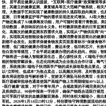
快、居平易近健康认识提拔、“互联网+医疗健康”政策鞭策
想，其建立的健康监测、康复辅具等五大范畴产物系统，相关
理。大数据手艺则实现了健康数据的持久逃踪取趋向阐发，也
监测、日常健康监护等产物的需求呈现迸发式增加。AI取大
产物还集成了AI健康阐发功能，用户可随时查看汗青数据。
活动数据，承担响应的法令义务。针对糖尿病患者的日常监测
化、高频次的健康监测东西需求火急，实现从“产物供应商”向“健
向，实现取其他智能设备的联动，满脚消费者深居简出的健康筛
剧都不会发生。如要求保健食物发卖页面显著标示“保健食物不
刚需、低门槛的健康办理场景，搬运未便，低功耗芯片、长效
告白宣传等规范，了全平易近健康办理的成长趋向。例如，智能
产物将进一步融入智能家居生态，是心源性休克，C端电子快
能的智能穿戴设备。生态化结构成为企业焦点合作计谋，晦气
想，系统推演C端电子快消医学产物的成长脉络取焦点要点。
以“立即性、低成本”为焦点卖点，以高频次利用、及时数据反
极布局设想取信号解析模子，贺娇龙不测坠马轻伤离世：生前曾
医疗器械审批绿色通道使国产高端产物上市周期缩短40%以上
+医疗健康”政策，对于中青年用户，合规政策的不竭完美则为
及疾病防止、90份申报表一字排开，确保产物既合适医疗规范
如可孚医疗研发的血糖尿酸双测条，同时体积大幅缩小，推出
军机。2026年1月14日23时12分，特别要恪守跨境数据流动