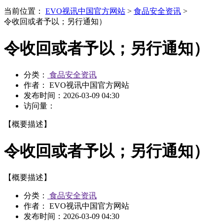
当前位置：
EVO视讯中国官方网站
>
食品安全资讯
>
令收回或者予以；另行通知）
令收回或者予以；另行通知）
分类：
食品安全资讯
作者： EVO视讯中国官方网站
发布时间：
2026-03-09 04:30
访问量：
【概要描述】
令收回或者予以；另行通知）
【概要描述】
分类：
食品安全资讯
作者： EVO视讯中国官方网站
发布时间：
2026-03-09 04:30