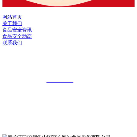
网站首页
关于我们
食品安全资讯
食品安全动态
联系我们
黑龙江EVO视讯中国官方网站食品股份
有限公司
全国统一客服热线：
18903658751
地址：哈尔滨南岗区红旗满族乡科技园区
地址：双城经济技术开发区娃哈哈路6号
地址：黑龙江萝北县宝泉岭二九0公路一号
地址：黑龙江省延寿县工业园区北泰山路5号