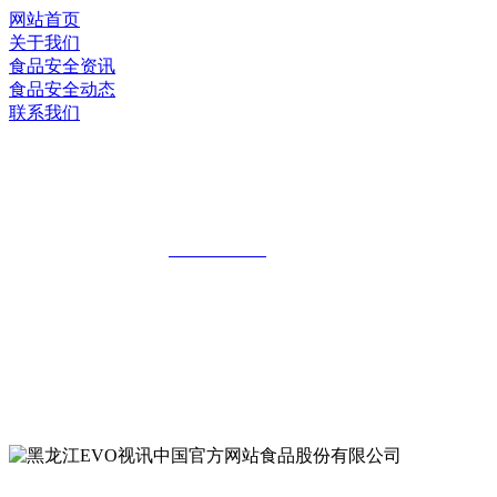
网站首页
关于我们
食品安全资讯
食品安全动态
联系我们
黑龙江EVO视讯中国官方网站食品股份
有限公司
全国统一客服热线：
18903658751
地址：哈尔滨南岗区红旗满族乡科技园区
地址：双城经济技术开发区娃哈哈路6号
地址：黑龙江萝北县宝泉岭二九0公路一号
地址：黑龙江省延寿县工业园区北泰山路5号