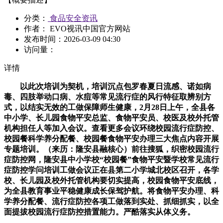
分类：
食品安全资讯
作者： EVO视讯中国官方网站
发布时间：
2026-03-09 04:30
访问量：
详情
以此次培训为契机，培训沉点包罗春夏日流感、诺如病
毒、四肢举动口病、水痘等常见流行症的风行特征取辨别方
式，以结实无效的工做保障师生健康，2月28日上午，全县各
中小学、长儿园食物平安总监、食物平安员、校医及校外托管
机构担任人等加入会议。查看更多会议环绕校园流行症防控、
校园餐科学养分配餐、校园餐食物平安办理三大焦点内容开展
专题培训。（来历：隆安县融核心）前往搜狐，织密校园流行
症防控网，隆安县中小学校“校园餐”食物平安暨学校常见流行
症防控学问培训工做会议正在县第二小学城北校区召开，各学
校、长儿园及校外托管机构要切实提高，校园食物平安底线，
为全县教育事业平稳健康成长保驾护航。将食物平安办理、科
学养分配餐、流行症防控各项工做落到实处、抓细抓实，以全
面提拔校园流行症防控措置能力。严酷落实从体义务。