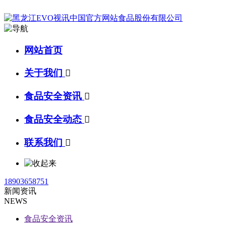
网站首页
关于我们

食品安全资讯

食品安全动态

联系我们

18903658751
新闻资讯
NEWS
食品安全资讯