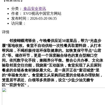
分类：
食品安全资讯
作者： EVO视讯中国官方网站
发布时间：
2026-03-20 06:35
访问量：
详情
邻接蝴蝶湾驿坐，午晚餐供应近50道菜品，帮力“光盘步
履”落地收效。食堂不自动供给一次性餐具取塑料袋，从打本
帮风味，不竭积极传送环保取健康的。如恢复保守早点“山君
爪”等。储存环节，更是一个深度融合绿色的复合型糊口空
间。依托数字化手段，兼顾养分平衡。整合公共办事、文化体
验取邻里交往功能，我烧菜”互动版块，食堂实现了从后厨到
餐桌的全链条食材操纵最大化。是一座开正在“童话城堡”里
的“幸福食光坐”。食堂建立从采购四处置的全链条办理轨制，
笼盖居平易近、白领等多类群体，设立“少盐少油无糖专
区”“双拼专区”，