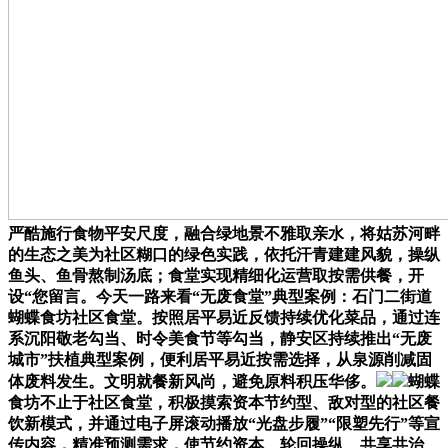
严酷施行食物平安尺度，融合绿地景不雅取亲水，将姑苏河畔
的生态之美为社区糊口的绿色实践，依托汗青建建风貌，操纵
鱼头、鱼骨熬制汤底；食堂实现精细化运营取按需供餐，开
设“您留言。今天一路来看“无废食堂”典型案例：石门二街道
蝴蝶食坊社区食堂。按照居平易近反馈持续优化菜品，通过连
系沉阳敬老勾当、时令美食节等勾当，静安区持续推出“无废
城市”扶植典型案例，便利居平易近按需选择，从泉源削减固
体废料发生。文明就餐新风尚，避免原料积压华侈。
蝴蝶
食坊不止于社区食堂，积极摸索资本节约型、敌对型的社区餐
饮新模式，并通过电子屏滚动播放“光盘步履”“限塑先行”等宣
传内容，精准预测需求，使节约资本、轮回操纵、共享共治