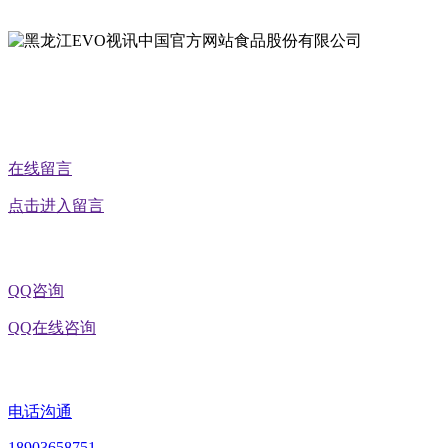
公众号二维码
在线留言
点击进入留言
QQ咨询
QQ在线咨询
电话沟通
18903658751