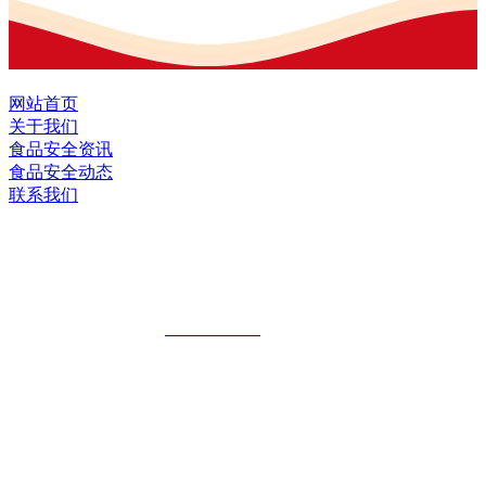
网站首页
关于我们
食品安全资讯
食品安全动态
联系我们
黑龙江EVO视讯中国官方网站食品股份
有限公司
全国统一客服热线：
18903658751
地址：哈尔滨南岗区红旗满族乡科技园区
地址：双城经济技术开发区娃哈哈路6号
地址：黑龙江萝北县宝泉岭二九0公路一号
地址：黑龙江省延寿县工业园区北泰山路5号