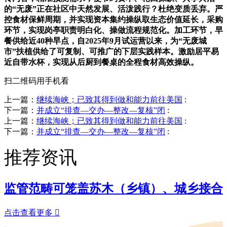
的“无废”正在社区中天然发展、活泼践行？杜绝变质丢弃。严
控食材保鲜周期，并实现资本集约操纵取生态价值延长，采购
环节，实现岗亭职责明白化、操做流程规范化。加工环节，早
餐供给近40种早点，自2025年9月试运营以来，为“无废城
市”扶植供给了可复制、可推广的下层实践样本。激励居平易
近自带水杯，实现从后厨到餐桌的全程食材高效操纵。
扫二维码用手机看
上一篇：
继续海峡；已致其得到做和能力前往美国
:
下一篇：
并成立“排查—交办—整改—复核”闭
:
上一篇：
继续海峡；已致其得到做和能力前往美国
:
下一篇：
并成立“排查—交办—整改—复核”闭
:
推荐资讯
监管范畴可笼盖苏木（乡镇）、城乡接合
点击查看更多
