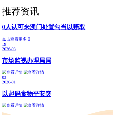
推荐资讯
0人认可来澳门处置勾当以赔取
点击查看更多

19
2026-03
市场监视办理局局
03
2026-01
以起码食物平安突