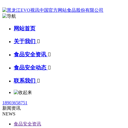
网站首页
关于我们

食品安全资讯

食品安全动态

联系我们

18903658751
新闻资讯
NEWS
食品安全资讯