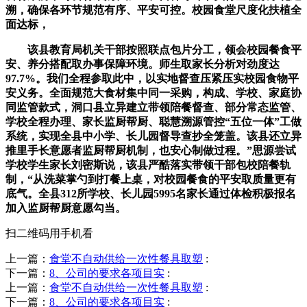
溯，确保各环节规范有序、平安可控。校园食堂尺度化扶植全
面达标，
该县教育局机关干部按照联点包片分工，领会校园餐食平
安、养分搭配取办事保障环境。师生取家长分析对劲度达
97.7%。我们全程参取此中，以实地督查压紧压实校园食物平
安义务。全面规范大食材集中同一采购，构成、学校、家庭协
同监管款式，洞口县立异建立带领陪餐督查、部分常态监管、
学校全程办理、家长监厨帮厨、聪慧溯源管控“五位一体”工做
系统，实现全县中小学、长儿园督导查抄全笼盖。该县还立异
推里手长意愿者监厨帮厨机制，也安心制做过程。”思源尝试
学校学生家长刘密斯说，该县严酷落实带领干部包校陪餐轨
制，“从洗菜掌勺到打餐上桌，对校园餐食的平安取质量更有
底气。全县312所学校、长儿园5995名家长通过体检积极报名
加入监厨帮厨意愿勾当。
扫二维码用手机看
上一篇：
食堂不自动供给一次性餐具取塑
:
下一篇：
8、公司的要求各项目实
:
上一篇：
食堂不自动供给一次性餐具取塑
:
下一篇：
8、公司的要求各项目实
: