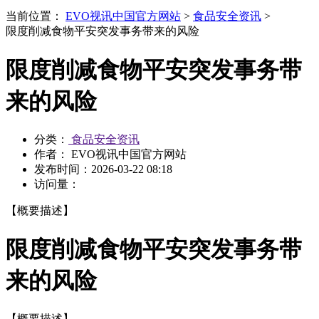
当前位置：
EVO视讯中国官方网站
>
食品安全资讯
>
限度削减食物平安突发事务带来的风险
限度削减食物平安突发事务带
来的风险
分类：
食品安全资讯
作者： EVO视讯中国官方网站
发布时间：
2026-03-22 08:18
访问量：
【概要描述】
限度削减食物平安突发事务带
来的风险
【概要描述】