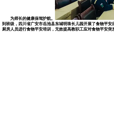
为师长的健康保驾护航。
到班级，四川省广安市岳池县东城明珠长儿园开展了食物平安
厨房人员进行食物平安培训，无效提高教职工应对食物平安突