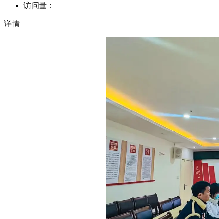
访问量：
详情