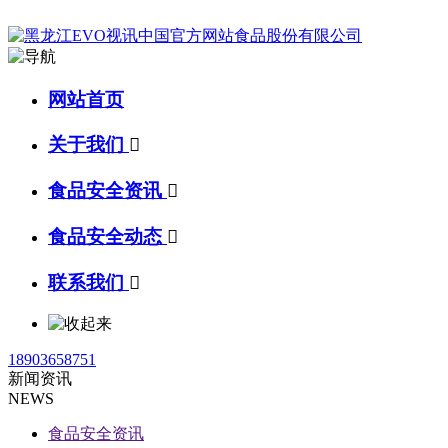
网站首页
关于我们

食品安全资讯

食品安全动态

联系我们

18903658751
新闻资讯
NEWS
食品安全资讯