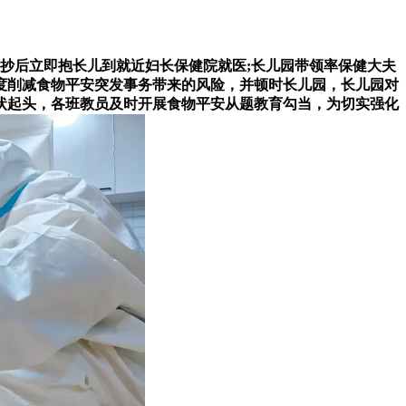
抄后立即抱长儿到就近妇长保健院就医;长儿园带领率保健大夫
度削减食物平安突发事务带来的风险，并顿时长儿园，长儿园对
状起头，各班教员及时开展食物平安从题教育勾当，为切实强化