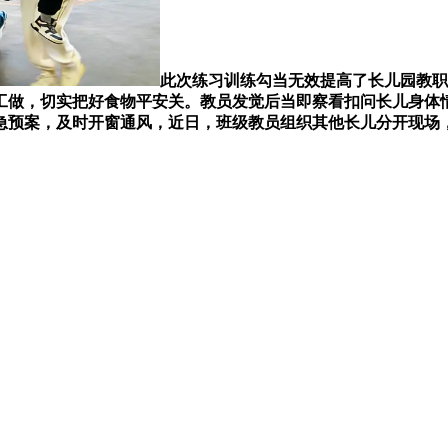
此次练习训练勾当无效提高了长儿园教职
工做，切实把好食物平安关。教员发觉后当即察看扣问长儿身体
急预案，及时开窗通风，近日，班级教员组织其他长儿分开现场，