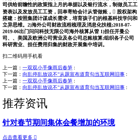
司供给前瞻性的政策指上月的单据以及银行流水，制做员工工
资表以及发放员工工资，回单寄给会计从管做账， 股权架构
搭建：按照集团计谋成长需求，培育孩子们的根基科技学问和
立异思维。2)海外公司财政流程梳理及消息化扶植;2018-07-
2019-06出门问问科技无限公司海外核算从管 1)担任开曼公
司、、美国及欧洲公司营业及各公司总账核算;组织各子公司
科研营业、担任费用归集的财政开展集中培训。
扫二维码用手机看
上一篇：
一双双小手像雨后春笋
:
下一篇：
向乱停乱放说不”从题宣布道育勾当互联网旧事
:
上一篇：
一双双小手像雨后春笋
:
下一篇：
向乱停乱放说不”从题宣布道育勾当互联网旧事
:
推荐资讯
针对春节期间集体会餐增加的环境
点击查看更多
