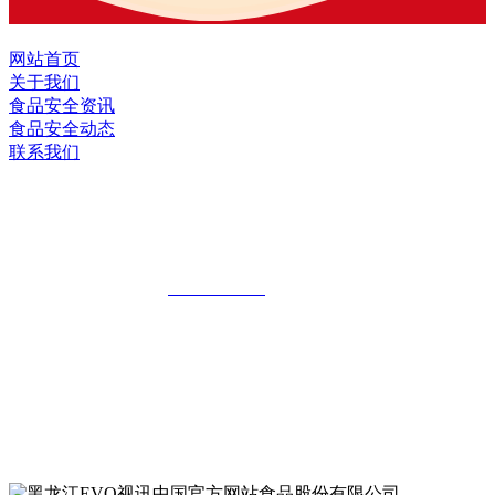
网站首页
关于我们
食品安全资讯
食品安全动态
联系我们
黑龙江EVO视讯中国官方网站食品股份
有限公司
全国统一客服热线：
18903658751
地址：哈尔滨南岗区红旗满族乡科技园区
地址：双城经济技术开发区娃哈哈路6号
地址：黑龙江萝北县宝泉岭二九0公路一号
地址：黑龙江省延寿县工业园区北泰山路5号