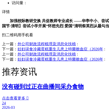
访问量：
详情
加强校际教研交换 共促教师专业成长 ——华亭中小、尝试小
国节·清明】尝试小学开展“怀想先烈 爱国”清明祭英烈从题勾
扫二维码用手机看
上一篇：
外公司财政流程梳理及消息化扶植
:
下一篇：
妊妇误食冷藏蛋糕重生儿患上特菌败血症（2026年
:
上一篇：
外公司财政流程梳理及消息化扶植
:
下一篇：
妊妇误食冷藏蛋糕重生儿患上特菌败血症（2026年
:
推荐资讯
没有碰到过正在曲播间采办食物
点击查看更多

24
2026-03