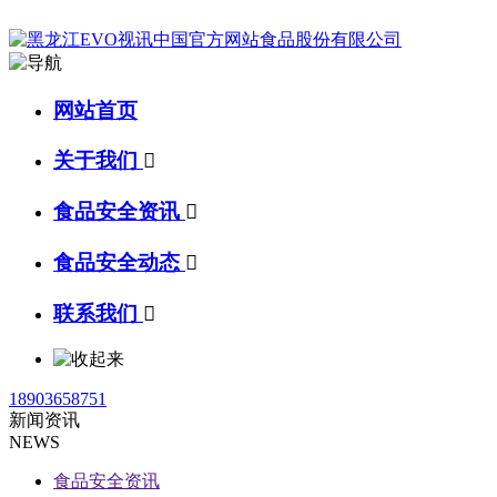
网站首页
关于我们

食品安全资讯

食品安全动态

联系我们

18903658751
新闻资讯
NEWS
食品安全资讯