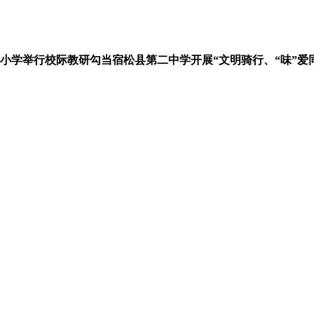
学举行校际教研勾当宿松县第二中学开展“文明骑行、“味”爱
当