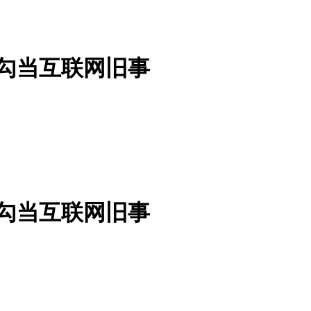
勾当互联网旧事
勾当互联网旧事