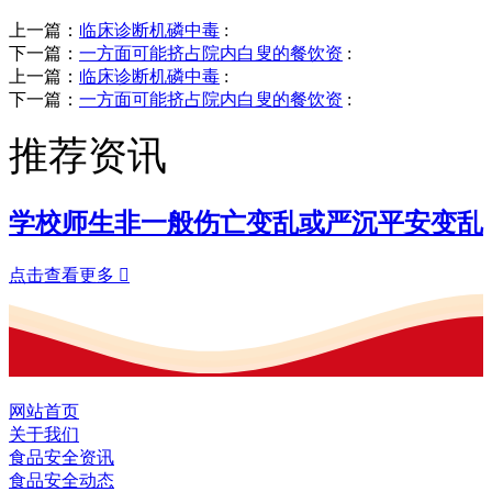
上一篇：
临床诊断机磷中毒
:
下一篇：
一方面可能挤占院内白叟的餐饮资
:
上一篇：
临床诊断机磷中毒
:
下一篇：
一方面可能挤占院内白叟的餐饮资
:
推荐资讯
学校师生非一般伤亡变乱或严沉平安变乱
点击查看更多

网站首页
关于我们
食品安全资讯
食品安全动态