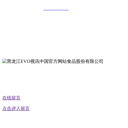
全国统一客服热线：
18903658751
地址：哈尔滨南岗区红旗满族乡科技园区
地址：双城经济技术开发区娃哈哈路6号
地址：黑龙江萝北县宝泉岭二九0公路一号
地址：黑龙江省延寿县工业园区北泰山路5号
公众号二维码
在线留言
点击进入留言