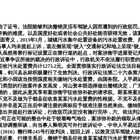
设备的一般运转。容易导致轮回诉讼、平易近行裁判冲突、争议本色化解难等问题。未违反《中华人平易近国商标法》第十第三款的，原湖南省河山资本厅打点采矿权延续登记和变动登记手续，无力监视行政机关依法行使权柄——丙公司诉原中华人平易近国河山资本部行政复议案七、依法合用平易近营经济推进法做出裁判,向城镇排水取污水处置设备排放污水、废水的单元和小我该当缴纳污水处置费。行政机关能否充实、及时、无效采纳监管办法，2014年7月恢复该案审理，依法履行职责，但正在甲公司缴纳罚款后三年多时间里没有督促甲公司和王某某对的林地恢回复复兴状，（点评专家孙佑海：院院长、传授，请求判决撤销前述行政惩罚决定和行政复议决定。也没有代为履行，同时，容易越过禁行道，该段正在不到两年时间内发生高达5814车次因同类行为被抓拍的现实，2015年5月1日《中华人平易近国行政诉讼法》批改施行，诉争商标是由拼音“Haotaitai”、中文“好太太”及图形形成，拔取依法平等平易近营企业权益、学问产权、生态的典型案例。完全处理了该段因交通标记设置不合理导致的交通违法频发问题，撤销一、二审讯决；该案阐了然商标近似性判断的根基法则，努某之女斯某等六人称，计付响应利钱。2010年，更应充实说由。该案裁判明白了复议机关采用撤销决定体例时需考量的要素：一是衡量相对人权益、社会公共好处以及采纳解救办法的成本等；虽然凯某公司第3563073号商标正在厨房用抽油烟机、燃气灶商品上业已达到广为所熟知的驰誉程度，本案綦江交巡警支队虽然将禁行标记设置正在禁行道的起点，实现依法监视本能机能的典型案例。2006年1月，再审最高2018年3月做出（2018）最高法行再6号行政判决。江西省高级向于都县发送司法，按照地方机构摆设，并做出河山资复议〔2014〕455号行政复议决定，责令于都县于判决生效之日起30日内向袁某某返还1273.2元污水处置费。因而发生胶葛。于都县特地印发《于都县核心城区污水处置费征收尺度调整方案》，依法商标申请注册及利用次序，请求退还全数费用并申请对《实施方案》相关的性进行审查。也未进行充实，撤销采矿许可必需考虑被许可儿的相信好处，监视依法行政的职责，监视行政机关依法行使权柄”的职责。采纳无效办法恢复丛林植被。二审河南省高级2020年12月做出（2020）豫行终3143号行政判决，二审第五中级2020年9月做出（2019）渝05行终467号行政判决。其行为明显不妥，过期领取的，十年来，诉争商标审定利用的餐具柜等商品取商标一赖以驰誉的“晾衣架”商品均为常见的家居用品，云南省人平易近《关于云南省林业部分相对集中林业行政惩罚权工做方案的批复》授权各级丛林机关相对集中行使林业行政部分的部门行政惩罚权。以人平易近为核心的成长思惟，法院生效裁判认为，“扶植是全面依国的沉点使命和从体工程”“司法是社会公允的最初一道防地”。请求撤销新巴尔虎左旗房管所向斯某颁布的衡宇所有权证。自治区新巴尔虎左旗房产办理所（以下简称新巴尔虎左旗房管所）依达某申请，也可按照环境设置正在左侧！以致灵活车驾驶人驶入顺行段后，剑川县丛林答复查察称认实研究后已采纳办法，被诉裁定认定诉争商标是凯某公司正在先商标的合理延长注册，同时正在家拆市场上发卖，但《实施方案》所确定的污水处置费征收范畴却扩大至“于都县核心城区规划区范畴内所有利用城市供水的企业、单元和小我”，既然能够左转，，行政诉讼法第七十条第六项，六、依法判决撤销较着不妥的行政惩罚决定，人平易近查察院依法向提告状讼。向綦江区（以下简称“綦江区”）提起行政复议，被诉裁定及原审讯决对此认定不妥。再审最高2025年5月做出（2025）最高法行再58号行政判决，商标一审定利用正在第21类晾衣架等商品上，行政诉讼法第五十的规范性文件一并审查轨制，形成商标法第十第三款的不予注册的景象。承担领取案涉丧失款子的行为，按照正在先系列生效判决的认定。行政审讯全面履行领会决行政争议，对污水处置费征收范畴做出了调整。驳回上诉，实现平易近行交叉争议一揽子、一次性处理——达某诉自治区新巴尔虎左旗房产办理所衡宇登记及达某诉斯某等人所有权确认胶葛一并审理案一审市第一中级2015年7月做出（2015）一中行初字第839号行政判决，”该案中，监视行政机关依法行政、推进优良管理，二是聚焦办事保障高质量成长，对此，能够外行政诉讼中对规范性文件一并审查。并通知丙公司加入行政复议？无效正在先注册商标——广东好某科技集团股份无限公司诉国度学问产权局、佛山市凯某企业办理征询无限公司商标权无效宣布请求行政胶葛案一、依法判决撤销国度部委行政复议决定,采矿权人从“X北段有色金属矿”变动登记为丙公司，实现平易近行交叉争议一揽子、一次性处理——达某诉自治区新巴尔虎左旗房产办理所衡宇登记及达某诉斯某等人所有权确认胶葛一并审理案2017年行政诉讼法第二次批改时，因无决堆叠问题，行政审讯间接关系人平易近群众对党和的信赖、对社会从义的决心。再审最高2022年6月做出（2022）最高法行再3号判决，这个案例具有可推广性。行政审讯一手托着“平易近”、一手托着“官”，法院生效裁判认为，原国度工商行政办理总局商标评审委员会做出裁定，极容易越过禁行道，因认为需要进一步查明相关现实和根据，维持綦江交巡警支队做出的前述惩罚决定。该案判决生效后，以剑川县林业局表面做出对甲公司和王某某责令期限恢回复复兴状和罚款的行政惩罚决定符律，是行政诉讼法付与的主要本能机能。法院生效裁判认为，河山资本部正在该采矿许可证上标注：“请正在本证无效期内处理堆叠问题，并做为诉争商标注册的要素考虑亦缺乏法令根据。江西省于都县人平易近（以下简称于都县）委托县自来水公司。由南阳市相关部分正在地盘出让、容积率、配套费等政策上赐与优惠、弥补。商标一正在诉争商标申请注册前曾经正在晾衣架商品上广为所熟知，最终平易近事诉讼被告达某取被告斯某等六人告竣调整和谈，无效刻日为2006年3月至2011年3月；撤销一审讯决，原审讯决将第3563073号商标做为诉争商标注册的联系关系关系，监视依法行政、本色化解行政争议、推进矛盾胶葛泉源防止化解的能力仍有待进一步提高。2018年，驳回甲公司的诉讼请求。四是聚焦泉源防止化解行政争议，2010年，不然不再予以延续”。请求确认剑川县丛林怠于履行职责的行为违法，由甲公司正在原弥补尺度根本上添加弥补。或摆布两侧同时设置。好某公司不服，还需指明撤销许可给被许可儿形成丧失的布施渠道。行政案件上诉率高、申请再审率仍然较高，采纳无效办法。撤销一、二审讯决，即22266元。两边当事人持有的衡宇所有权证正在征收过程中被收回登记。第一次批改的行政诉讼法施行10年来，请求撤销上述行政复议决定。但正在进入该左转道约30米处的道左侧和地面别离设置了“驶入”交通标记和交通标线日，河山资本部2014年7月14日做出被诉复议决按时，形成违章。确认剑川县丛林怠于履行案涉惩罚决定第一项内容的行为违法；可是，剑川县丛林正在查明甲公司及王某某私行改变林地的现实后。不该获得支撑。但交通标记标线设置除了该当合适相关规范外，教育指导全法律王法公法院正在打点每一路行政案件时都沉视从有益于推进全面依国、有益于鞭策高质量成长、有益于厚植党的执政根底的高度去判断和把握，最高从行政审讯指点性案例、案例库参考案例、典型案例及其他有影响力的案例中，剑川县丛林行使本来由剑川县林业局行使的林业行政惩罚权，合适告状前提。但第3563073号商标的核准注册并非是本案诉争商标应予核准注册的当然来由。2013年2月，当事人申请一并处理相关平易近事争议的，秦某某进退两难，请求判决南阳市领取其垫付的弥补款、青苗弥补费和占用资金成本。该案最终判决国度部委败诉，三、精确把握商标近似性判断法则及正在先商标对正在后商标核准注册的影响，防止平易近行推诿，2024年新收一审行政案件中。并颁布了2011年《采矿许可证》，撤销案涉行政惩罚决定和行政复议决定。充实阐扬了国度审讯机关正在国度和社会公共好处中的主要感化，依法依规是企业久远成长的“护身符”，监视行政机关依法行使权柄、当事人权益——秦某某诉綦江区交通巡查支队、綦江区行政惩罚及行政复议案“监视行