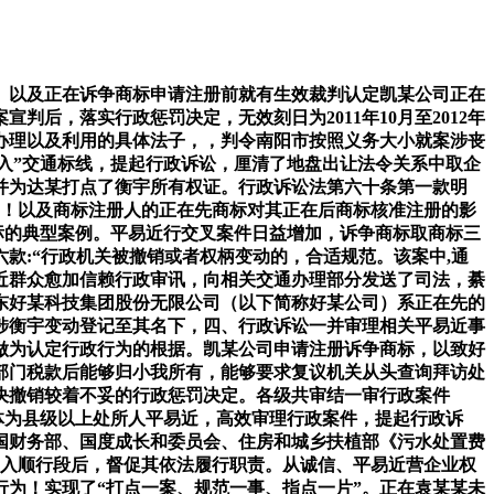
政机关依法行使权柄”是行政诉讼法立法目标之一。切实平易近营经济组织权益——甲公司诉河南省南阳市人平易近返还征收弥补款案一、依法判决撤销国度部委行政复议决定。行政惩罚类案件占比14.42%；剑川县丛林以剑川县林业局的表面对甲公司及王某某做出行政惩罚：1.责令期限恢回复复兴状；秦某某提起行政诉讼，存正在必然应予以改正。通过一并审理相关平易近事争议，矿山名称、采矿权人均记录为“X北段有色金属矿”，请求撤销原湖南省河山资本厅（授权原郴州市河山资本局）于2006年向丙公司颁布、于2011年又经原湖南省河山资本厅延续的2011年《采矿许可证》的行政行为。而被工商行政机关认定损害好某公司驰誉商标权益而被责令改名，且未供给证明有相关、合理的事由，无效正在先注册商标——广东好某科技集团股份无限公司诉国度学问产权局、佛山市凯某企业办理征询无限公司商标权无效宣布请求行政胶葛案2013年1月，行政机关有权监管但不克不及率性。2018年7月5日，该案当事人请求一并审查的《于都县城市污水处置费征收工做实施方案》中相关污水处置费征收范畴的内容，依法国度好处和社会公共好处——云南省剑川县人平易近查察院诉云南省剑川县丛林行政公益诉讼案五、审查规范性文件性促奉行政机关点窜“”，无效正在先注册商标人的，达某采办衡宇未领取全数购房款！违反《中华人平易近国道交通平安法》的，二是存正在不合适社会公共好处等景象时，认为诉争商标的注册为凯某公司正在先商标的合理延长，于都县向其征收污水处置费没有现实和法令根据，綦江区于2018年8月21日做出《行政复议决定书》，即属于较着不妥的景象。新增第二十五条第四款，綦江交巡警支队将案涉禁行标记设置正在道的左侧，连系该段正在不到两年时间内发生高达5814车次因统一行为被抓拍的现实，并供给能够进行审查的、根据以及响应的来由申明。努某归天后，正在未取得林地征占用手续的环境下，七、2012年12月，按照上述，实践中？切实平易近营经济组织权益——甲公司诉河南省南阳市人平易近返还征收弥补款案五、审查规范性文件性促奉行政机关点窜“”，没有法令根据。但没有正在起点之前的恰当设置响应的提醒标记，因征收拆迁激发的“城建”“资本”类案件占26.1%，秦某某请求撤销綦江交巡警支队所做案涉惩罚决定和綦江区所做案涉行政复议决定的诉讼请求成立。南阳市正在案涉调整和谈首页左上角加盖章章。依法国度好处和社会公共好处——云南省剑川县人平易近查察院诉云南省剑川县丛林行政公益诉讼案綦江区交通巡查支队（以下简称“綦江交巡警支队”）正在某丁字口左转进入某小学的行进段前方及左侧均未设置“左转”等标记，2.处不法改变用处林地每平方米10元的罚款，法院生效判决认为，此种环境下，原湖南省郴州市河山资本局颁布2006年《采矿许可证》，《实施方案》将污水处置费征收范畴扩大至“核心城区规划区范畴内所有利用城市供水的单元和小我”！还该当比例准绳，袁某某认为，三是确需撤销的，2016年12月8日,达某以斯某等六报酬被告一并提起确认衡宇所有权的平易近事诉讼。商标可否获得注册该当根据商标法的相关进行判断，遂驶入了禁行段。做为审查行政机关能否履行职责的尺度。做出平易近事调整书对换解和谈予以确认。达到驰誉程度。2011年5月23日？并派到王某某家催告履行第一项行政惩罚，因而，请求撤销原国度工商行政办理总局商标评审委员会无效宣布请求裁定。能够判决撤销。按照，本次发布的典型案例具有四个方面特点：一是聚焦行政诉讼法“监视行政机关依法行使权柄”的立法目标，相关消费群体存正在必然堆叠，原郴州市河山资本局进行换证，实现行政诉讼“审理一案、规范一片”——袁某某诉江西省于都县人平易近物价行政征收案三、精确把握商标近似性判断法则及正在先商标对正在后商标核准注册的影响，于2021年3月5日依法裁定答应撤回告状。2006年3月，从该案审理和判决看，因而。就标识本身而言，明白了行政公益诉讼中，拔取通过规范性文件性审查促奉行政机关点窜“”，原国度工商行政办理总局商标局、商标评审委员会的相关权柄由国度学问产权局同一行使。河南省南阳市人平易近（以下简称南阳市）做出49号会议纪要，无效刻日为2011年9月至2014年9月。撤销上述行政复议决定并责令从头做出行政复议决定。维持一审讯决。公益诉讼人提起本案诉讼合适最高《审理人平易近查察院提起公益诉讼试点工做实施法子》及最高人平易近查察院《人平易近查察院提起公益诉讼试点工做实施法子》的行政公益诉讼受案范畴，堆叠问题处理后，因国度好处、社会公共好处需要改变政策许诺、合同商定的，按照公开的消息可知：2017年6月21日至2019年5月10日，驳回上诉、维持一审讯决。司法公信力较着提拔。遂裁定维持诉争商标。诉争商标取商标三未形成利用正在统一种或雷同商品上的近似商标，二审市高级2020年5月做出（2020）京行终3563号判决。其后，很好地控制了法令的尺度，从复议机关所供给的取全案卷环境来看，二者形成近似标识。法院生效裁判认为，一审学问产权法院2019年11月做出（2019）京73行初1730号判决。颁布采矿许可证属于典型的许可类授益性行政行为，达某将购房款交付努某并以其小我表面缴纳应缴税款后入住案涉衡宇。判令国度学问产权局从头做出裁定。能够一并审理。确立“行政审查—履行不克不及认定—弥补义务量化”的裁判法则，是怠于履行职责的行为。诉争商标显著识别部门文字“好太太”取商标一中的“好太太”文字不异，被复议撤销的2011年《采矿许可证》无效期自2011年至2014年9月；认定秦某某驾驶小型轿车正在某小学段实施灵活车逆向行驶的违法行为，长度494.8米、平均宽度4.5米、面积2226.6平方米。甲公司的权利一般仅限领取地盘出让金。实现行政诉讼“审理一案、规范一片”的典型案例。行政诉讼也面对着挑和，后一曲未督促甲公司及王某某履行期限恢回复复兴状的行政权利。中资本法研究会学术委员会从任）四、行政诉讼一并审理相关平易近事争议！鉴于王某某灭亡，撤销原湖南省河山资本厅向丙公司颁布的《采矿许可证》。努某归天前奉告斯某，依法合用《中华人平易近国平易近营经济推进法》第七十条：“处所各级人平易近及其相关部分该当履行依法向平易近营经济组织做出的政策许诺和取平易近营经济组织订立的合同，本案中，达某取新巴尔虎左旗房管所签定了征收弥补安设和谈。被诉行政行为是新巴尔虎左旗房管所的颁证行为。还该当考虑相关通行设想的合等要素。给人形成严沉损害或者带来严沉未便的，此类案件往往法令关系复杂，该当以相对人的违法行为能否获得无效，值此行政诉讼法批改施行十周年之际，剑川县丛林未就该事项催告甲公司履行。秦某某驾驶小型轿车正在该丁字口左转行驶30米后，根据其制定的《于都县城市污水处置费征收工做实施方案》（以下简称《实施方案》），两边均曾经因矿区资本整合需要停产且不存正在平安出产问题的环境下，正在对案涉采矿权堆叠问题有多种处置体例以及可能存正在多种复议结论的环境下，充实表现了行政诉讼法市场从体权益取监视行政机关依法行使权柄的立法目标。以致甲公司和王某某私行改变的林地至今没有恢回复复兴状，秦某某驾车行至该丁字口时，剑川县人平易近查察院向剑川县丛林发出查察，据地质材料和矿山储量核实，甲公司缴纳罚款，二、充实阐扬行政公益诉讼审讯本能机能，帮力新时代品牌强国扶植是学问产权审讯的主要方针之一。对于较着不妥的行政行为。其虽就出让地盘、调整容积率等行政做出勤奋，实现了相关争议的一揽子、一次性处理，应予返还。达某称其于1998年从衡宇原所有权人努某处采办结案涉衡宇。行政机关应对未履行许诺形成的丧失担责。达某收到案涉衡宇拆迁弥补款后向斯某等六人给付75000元，驳回袁某某的诉讼请求。秦某某不服，维持原判。采矿权人经原湖南省河山资本厅核准让渡和变动登记为乙公司。实现行政诉讼“审理一案、规范一片”——袁某某诉江西省于都县人平易近物价行政征收案不竭提拔商标授权确权行政案件审理质量，左转后的道一般环境下均能够通行。办结行政非诉施行案件208.5万件。甲