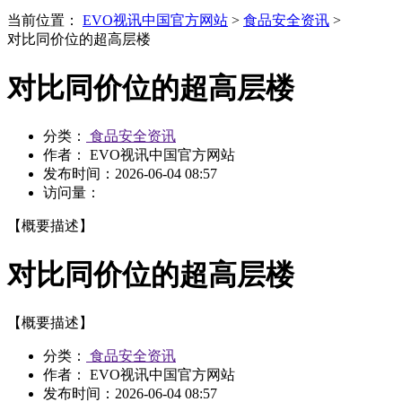
当前位置：
EVO视讯中国官方网站
>
食品安全资讯
>
对比同价位的超高层楼
对比同价位的超高层楼
分类：
食品安全资讯
作者： EVO视讯中国官方网站
发布时间：
2026-06-04 08:57
访问量：
【概要描述】
对比同价位的超高层楼
【概要描述】
分类：
食品安全资讯
作者： EVO视讯中国官方网站
发布时间：
2026-06-04 08:57