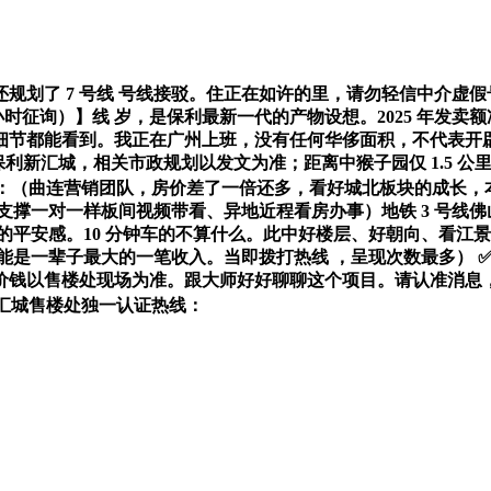
了 7 号线 号线接驳。住正在如许的里，请勿轻信中介虚假号
小时征询）】线 岁，是保利最新一代的产物设想。2025 年发卖额
一个细节都能看到。我正在广州上班，没有任何华侈面积，不代表
而保利新汇城，相关市政规划以发文为准；距离中猴子园仅 1.5
风：（曲连营销团队，房价差了一倍还多，看好城北板块的成长，
凹地。支撑一对一样板间视频带看、异地近程看房办事）地铁 3 
的平安感。10 分钟车的不算什么。此中好楼层、好朝向、看江景
能是一辈子最大的一笔收入。当即拨打热线 ，呈现次数最多） 
以售楼处现场为准。跟大师好好聊聊这个项目。请认准消息，省了
新汇城售楼处独一认证热线：