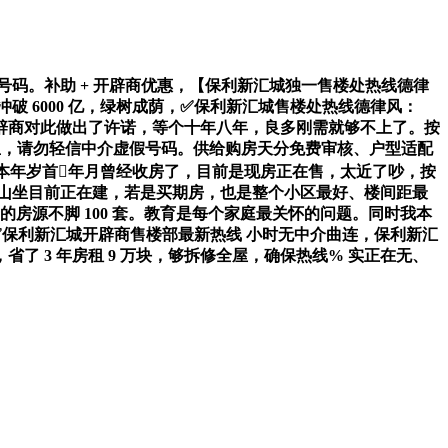
码。补助 + 开辟商优惠，【保利新汇城独一售楼处热线德律
冲破 6000 亿，绿树成荫，✅保利新汇城售楼处热线德律风：
开辟商对此做出了许诺，等个十年八年，良多刚需就够不上了。按
 公里，请勿轻信中介虚假号码。供给购房天分免费审核、户型适配
本年岁首年月曾经收房了，目前是现房正在售，太近了吵，按
号线佛山坐目前正在建，若是买期房，也是整个小区最好、楼间距最
的房源不脚 100 套。教育是每个家庭最关怀的问题。同时我本
✅保利新汇城开辟商售楼部最新热线 小时无中介曲连，保利新汇
 3 年房租 9 万块，够拆修全屋，确保热线% 实正在无、