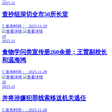
2025-11
查抄组深切全市50所长堂

发布时间： : 2025-11-29
29
2025-11
食物学问类宣传册260余册；王雷副校长
和温海鸿

发布时间： : 2025-11-29
28
2025-11
并将涉嫌犯罪线索移送机关逃任

发布时间： : 2025-11-28