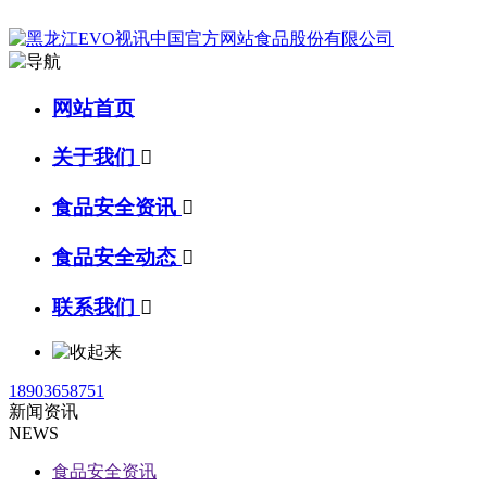
网站首页
关于我们

食品安全资讯

食品安全动态

联系我们

18903658751
新闻资讯
NEWS
食品安全资讯