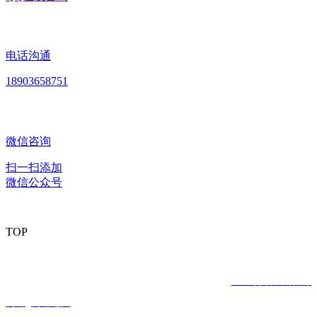
电话沟通
18903658751
微信咨询
扫一扫添加
微信公众号
TOP
版权所有：黑龙江EVO视讯中国官方网站食品股份有限公司
Copyright © 2020 All rights reserved
网站建设：
EVO视讯中国官方
网站
网站地图